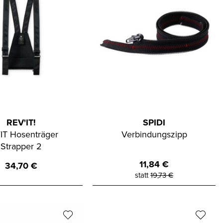
REV'IT!
SPIDI
IT Hosenträger
Verbindungszipp
Strapper 2
11,84
€
34,70
€
statt
19,73
€