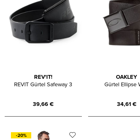
REV'IT!
OAKLEY
REVIT Gürtel Safeway 3
Gürtel Ellipse
39,66
€
34,61
€
-20%