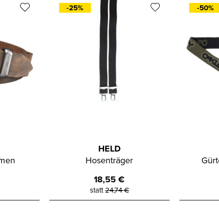
-25%
-50%
HELD
omen
Hosenträger
Gürt
18,55
€
statt
24,74
€