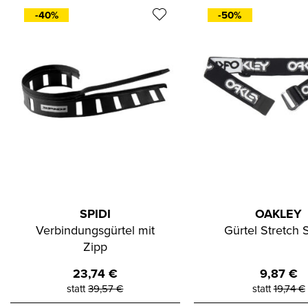
-40%
-50%
SPIDI
OAKLEY
Verbindungsgürtel mit
Gürtel Stretch
Zipp
23,74
€
9,87
€
statt
39,57
€
statt
19,74
€