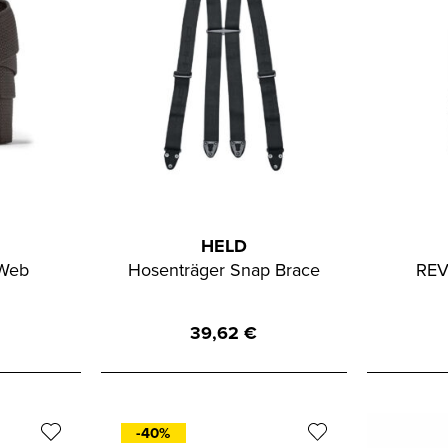
HELD
 Web
Hosenträger Snap Brace
REV
39,62
€
-40%