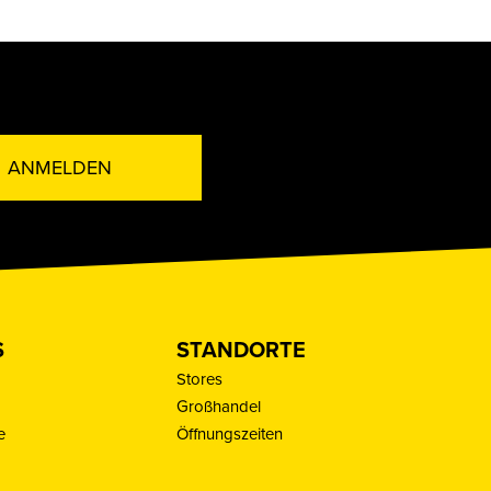
ANMELDEN
S
STANDORTE
Stores
Großhandel
e
Öffnungszeiten