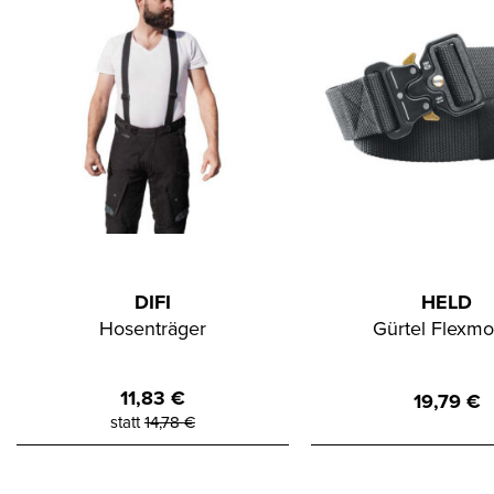
DIFI
HELD
Hosenträger
Gürtel Flexmo
11,83
€
19,79
€
statt
14,78
€