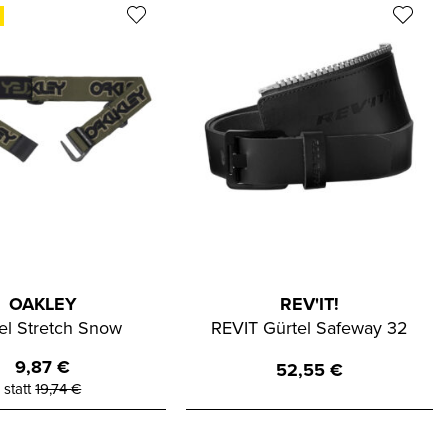
OAKLEY
REV'IT!
el Stretch Snow
REVIT Gürtel Safeway 32
9,87
€
52,55
€
statt
19,74
€