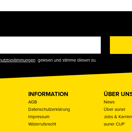
hutzbestimmungen
gelesen und stimme diesen zu.
INFORMATION
ÜBER UN
AGB
News
Datenschutzerklärung
Über auner
Impressum
Jobs & Karrier
Widerrufsrecht
auner CUP