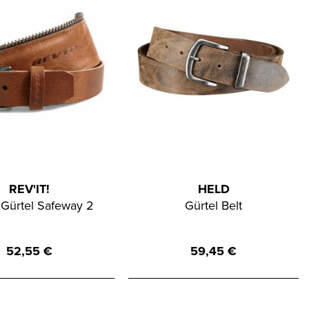
REV'IT!
HELD
 Gürtel Safeway 2
Gürtel Belt
52,55
€
59,45
€