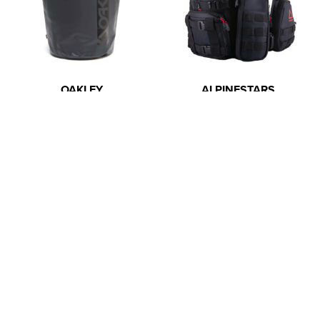
OAKLEY
ALPINESTARS
Rucksack Barrel 10L
Techdura Tactical Pack
In die Zwischenablage gespeichert
Dry Bag
34,04
€
199,96
€
statt
54,89
€