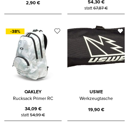
54,30
€
2,90
€
statt
67,87
€
-38%
OAKLEY
USWE
Rucksack Primer RC
Werkzeugtasche
34,09
€
19,90
€
statt
54,99
€