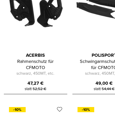
ACERBIS
POLISPOR
Rahmenschutz für
Schwingarmschu
CFMOTO
für CFMOT
schwarz, 450MT, etc.
schwarz, 450MT,
47,27
€
49,00
€
statt
52,52
€
statt
54,44
€
-10%
-10%