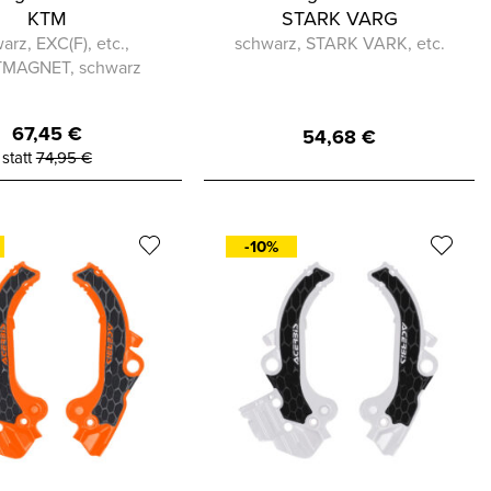
KTM
STARK VARG
arz, EXC(F), etc.,
schwarz, STARK VARK, etc.
MAGNET, schwarz
67,45
€
54,68
€
statt
74,95
€
-10%