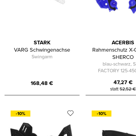
STARK
ACERBIS
VARG Schwingenachse
Rahmenschutz X-G
Swingarm
SHERCO
blau-schwarz, S
FACTORY 125-450
47,27
€
168,48
€
statt
52,52
€
-10%
-10%