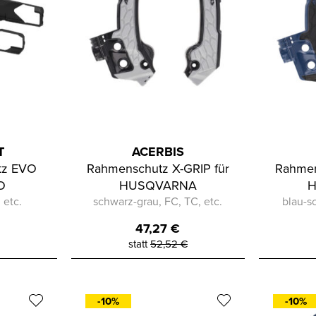
T
ACERBIS
tz EVO
Rahmenschutz X-GRIP für
Rahmen
O
HUSQVARNA
 etc.
schwarz-grau, FC, TC, etc.
blau-s
47,27
€
statt
52,52
€
-10%
-10%