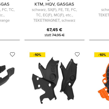
SGAS
KTM, HQV, GASGAS
, FC, TC,
schwarz, SX(F), FE, TE, FC,
schw
c.,
TC, EC(F), MC(F), etc.,
TEKET
range
TEKETMAGNET, schwarz
67,45
€
statt
74,95
€
-10%
-10%