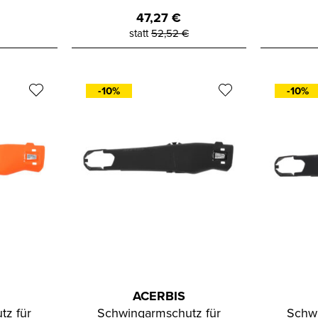
47,27
€
statt
52,52
€
-10%
-10%
ACERBIS
tz für
Schwingarmschutz für
Schwi