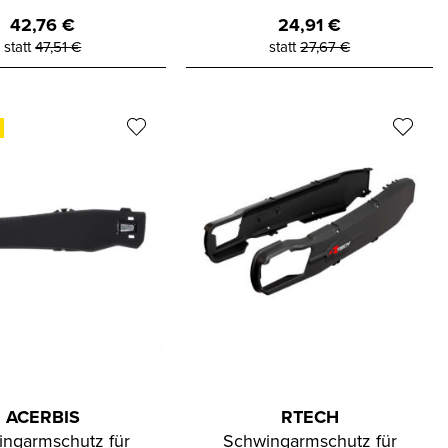
42,76
€
24,91
€
statt
47,51
€
statt
27,67
€
ACERBIS
RTECH
ngarmschutz für
Schwingarmschutz für