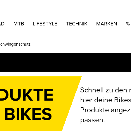
AD
MTB
LIFESTYLE
TECHNIK
MARKEN
%
Schwingenschutz
ODUKTE
Schnell zu den 
hier deine Bike
 BIKES
Produkte angezei
passen.