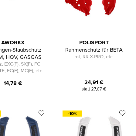
AWORKX
POLISPORT
ngen-Staubschutz
Rahmenschutz für BETA
TM, HQV, GASGAS
rot, RR X-PRO, etc.
, EXC(F), SX(F), FC,
TE, EC(F), MC(F), etc.
24,91
€
14,78
€
statt
27,67
€
-10%