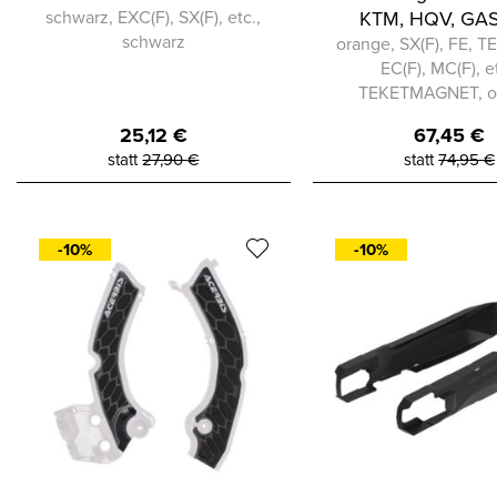
schwarz, EXC(F), SX(F), etc.,
KTM, HQV, GA
schwarz
orange, SX(F), FE, TE
EC(F), MC(F), et
TEKETMAGNET, o
25,12
€
67,45
€
statt
27,90
€
statt
74,95
€
-10%
-10%