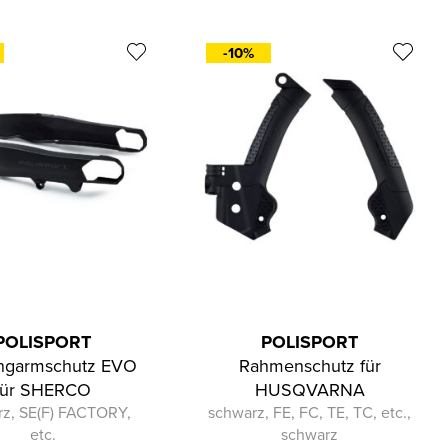
-10%
POLISPORT
POLISPORT
ngarmschutz EVO
Rahmenschutz für
für SHERCO
HUSQVARNA
rz, SE(F) FACTORY,
schwarz, FE, FC, TE, TC, etc.,
etc.
schwarz