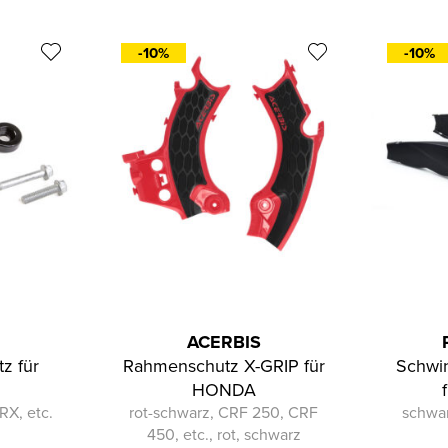
-10%
-10%
ACERBIS
z für
Rahmenschutz X-GRIP für
Schwi
HONDA
RX, etc.
rot-schwarz, CRF 250, CRF
schwa
450, etc., rot, schwarz