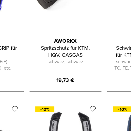
AWORKX
RIP für
Spritzschutz für KTM,
Schwi
HQV, GASGAS
für K
E(F)
schwarz, schwarz
schwarz
, etc.
TC, FE, 
19,73
€
-10%
-10%