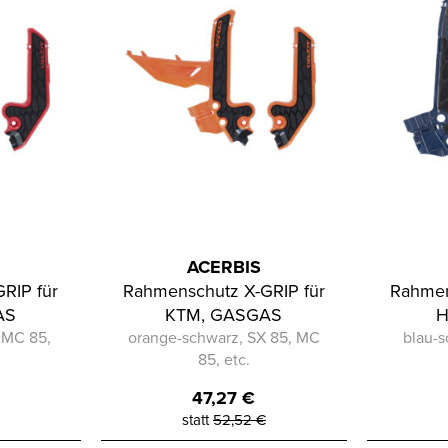
ACERBIS
RIP für
Rahmenschutz X-GRIP für
Rahmen
AS
KTM, GASGAS
, MC 85,
orange-schwarz, SX 85, MC
blau-s
85, etc.
47,27
€
statt
52,52
€