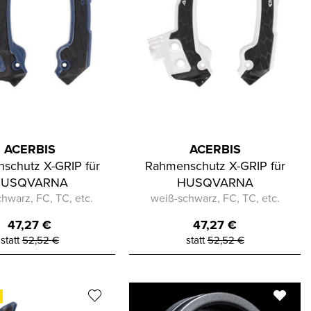
ACERBIS
ACERBIS
schutz X-GRIP für
Rahmenschutz X-GRIP für
HUSQVARNA
HUSQVARNA
chwarz, FC, TC, etc.
weiß-schwarz, FC, TC, etc.
47,27
€
47,27
€
statt
52,52
€
statt
52,52
€