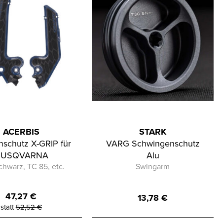
ACERBIS
STARK
schutz X-GRIP für
VARG Schwingenschutz
HUSQVARNA
Alu
chwarz, TC 85, etc.
Swingarm
47,27
€
13,78
€
statt
52,52
€