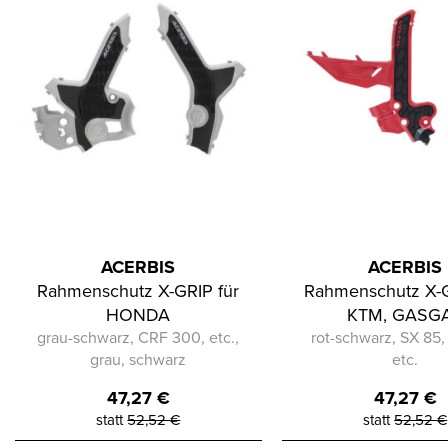
ACERBIS
ACERBIS
Rahmenschutz X-GRIP für
Rahmenschutz X-G
HONDA
KTM, GASG
grau-schwarz, CRF 300, etc.,
rot-schwarz, SX 85
grau, schwarz
etc.
47,27
€
47,27
€
statt
52,52
€
statt
52,52
€