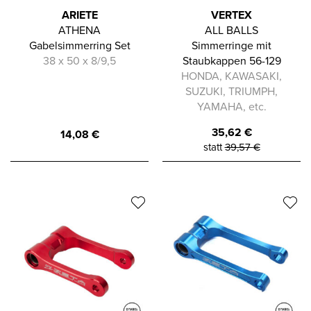
ARIETE
VERTEX
ATHENA
ALL BALLS
Gabelsimmerring Set
Simmerringe mit
38 x 50 x 8/9,5
Staubkappen 56-129
HONDA, KAWASAKI,
SUZUKI, TRIUMPH,
YAMAHA, etc.
35,62
€
14,08
€
statt
39,57
€