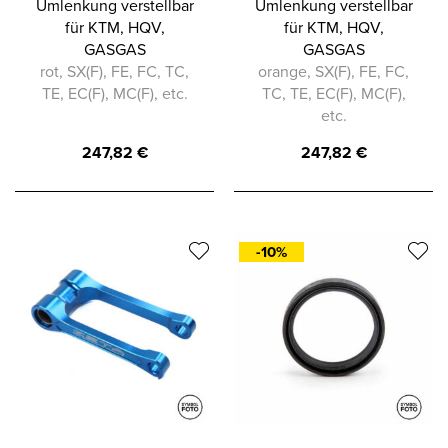
Umlenkung verstellbar
Umlenkung verstellbar
für KTM, HQV,
für KTM, HQV,
GASGAS
GASGAS
rot, SX(F), FE, FC, TC,
orange, SX(F), FE, FC,
TE, EC(F), MC(F), etc.
TC, TE, EC(F), MC(F),
etc.
247,82
€
247,82
€
-10%