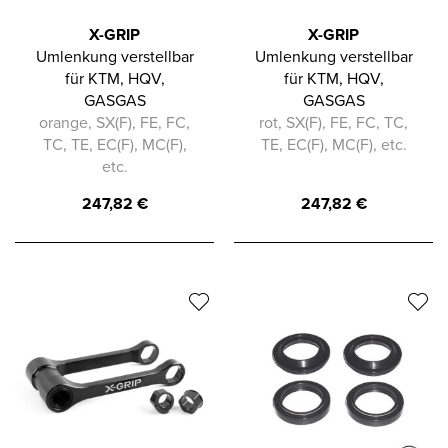
X-GRIP
X-GRIP
Umlenkung verstellbar
Umlenkung verstellbar
für KTM, HQV,
für KTM, HQV,
GASGAS
GASGAS
orange, SX(F), FE, FC,
rot, SX(F), FE, FC, TC,
TC, TE, EC(F), MC(F),
TE, EC(F), MC(F), etc.
etc.
247,82
€
247,82
€