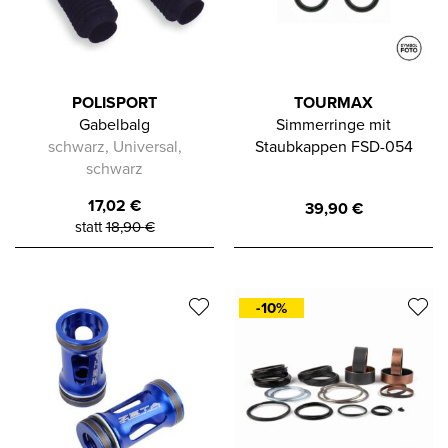
POLISPORT
TOURMAX
Gabelbalg
Simmerringe mit
schwarz, Universal,
Staubkappen FSD-054
schwarz
17,02
€
39,90
€
statt
18,90
€
-10%