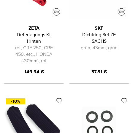
ZETA
SKF
Tieferlegungs Kit
Dichtring Set ZF
Hinten
SACHS
rot, CRF 250, CRF
grün, 43mm, grün
450, etc., HONDA
(-30mm), rot
149,94
€
37,81
€
-10%