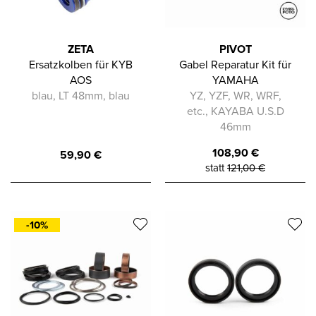
ZETA
PIVOT
Ersatzkolben für KYB
Gabel Reparatur Kit für
AOS
YAMAHA
blau, LT 48mm, blau
YZ, YZF, WR, WRF,
etc., KAYABA U.S.D
46mm
108,90
€
59,90
€
statt
121,00
€
-10%