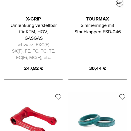
X-GRIP
TOURMAX
Umlenkung verstellbar
Simmerringe mit
für KTM, HQV,
Staubkappen FSD-046
GASGAS
schwarz, EXC(F),
SX(F), FE, FC, TC, TE,
EC(F), MC(F), etc.
247,82
€
30,44
€