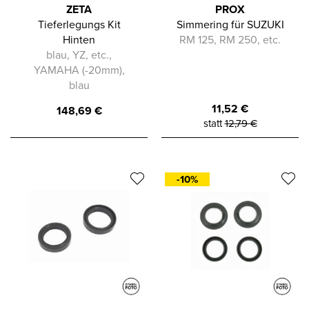
ZETA
PROX
Tieferlegungs Kit
Simmering für SUZUKI
Hinten
RM 125, RM 250, etc.
blau, YZ, etc.,
YAMAHA (-20mm),
blau
11,52
€
148,69
€
statt
12,79
€
-10%