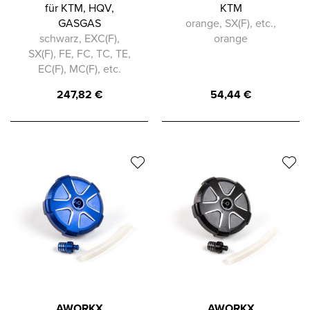
für KTM, HQV,
KTM
GASGAS
orange, SX(F), etc.,
schwarz, EXC(F),
orange
SX(F), FE, FC, TC, TE,
EC(F), MC(F), etc.
247,82
€
54,44
€
AWORKX
AWORKX