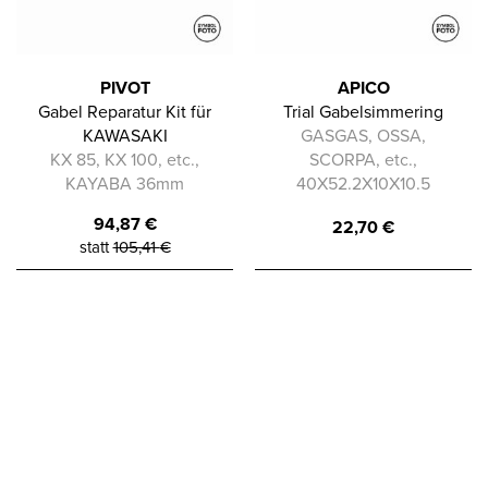
PIVOT
APICO
Gabel Reparatur Kit für
Trial Gabelsimmering
KAWASAKI
GASGAS, OSSA,
KX 85, KX 100, etc.,
SCORPA, etc.,
KAYABA 36mm
40X52.2X10X10.5
94,87
€
22,70
€
statt
105,41
€
In die Zwischenablage gespeichert