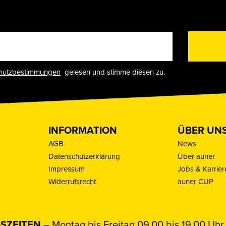
hutzbestimmungen
gelesen und stimme diesen zu.
INFORMATION
ÜBER UN
AGB
News
Datenschutzerklärung
Über auner
Impressum
Jobs & Karrier
Widerrufsrecht
auner CUP
SZEITEN
– Montag bis Freitag 09.00 bis 19.00 Uhr 