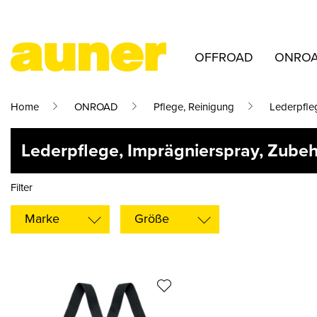
OFFROAD
ONRO
Home
ONROAD
Pflege, Reinigung
Lederpfle
Lederpflege, Imprägnierspray, Zube
Filter
Marke
Größe