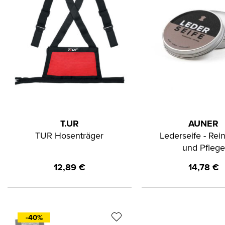
T.UR
AUNER
TUR Hosenträger
Lederseife - Rei
und Pflege
12,89
€
14,78
€
-40%