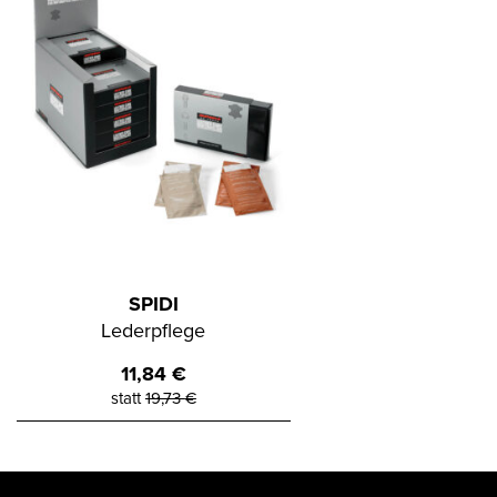
SPIDI
Lederpflege
11,84
€
statt
19,73
€