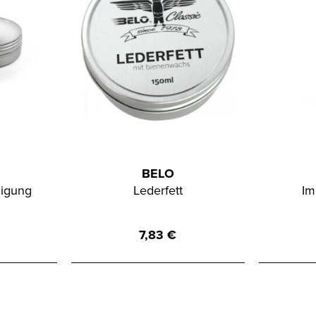
BELO
nigung
Lederfett
Im
7,83
€