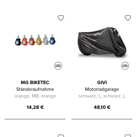
MG BIKETEC
GIVI
Ständeraufnahme
Motorradgarage
orange, M8, orange
schwarz, L, schwarz, L
14,28
€
48,10
€