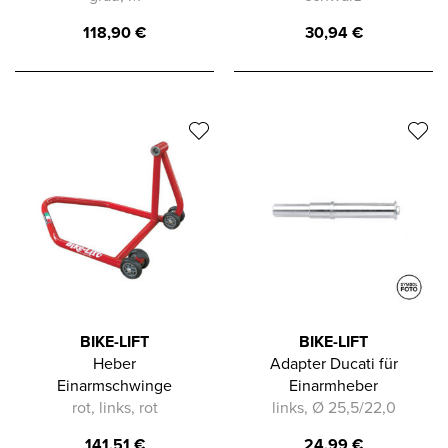
118,90
€
30,94
€
BIKE-LIFT
BIKE-LIFT
Heber
Adapter Ducati für
Einarmschwinge
Einarmheber
rot, links, rot
links, Ø 25,5/22,0
141,51
€
24,99
€