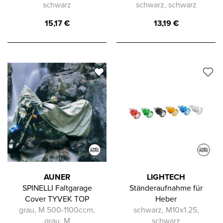
schwarz
schwarz, schwarz
15,17
€
13,19
€
AUNER
LIGHTECH
SPINELLI Faltgarage
Ständeraufnahme für
Cover TYVEK TOP
Heber
grau, M 500-1100ccm,
schwarz, M10x1.25,
grau, M
schwarz