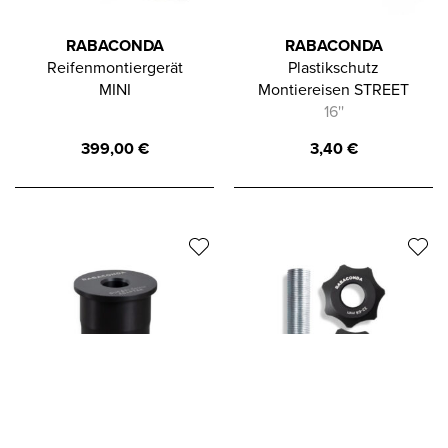
RABACONDA
RABACONDA
Reifenmontiergerät
Plastikschutz
MINI
Montiereisen STREET
16''
399,00
€
3,40
€
In die Zwischenablage gespeichert