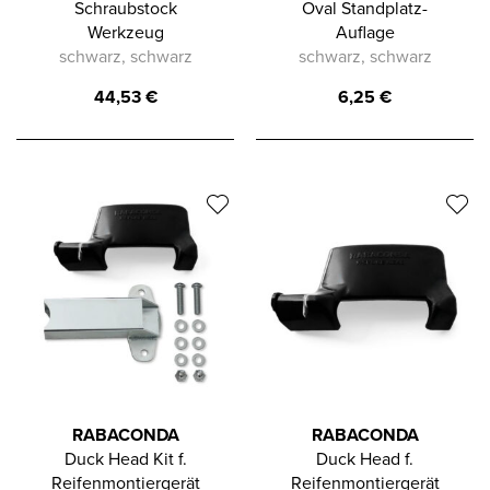
Schraubstock
Oval Standplatz-
Werkzeug
Auflage
schwarz, schwarz
schwarz, schwarz
44,53
€
6,25
€
RABACONDA
RABACONDA
Duck Head Kit f.
Duck Head f.
Reifenmontiergerät
Reifenmontiergerät