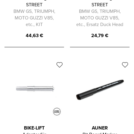
STREET
STREET
BMW GS, TRIUMPH,
BMW GS, TRIUMPH,
MOTO GUZZI V85,
MOTO GUZZI V85,
etc., KIT
etc., Ersatz Duck Head
44,63
€
24,79
€
BIKE-LIFT
AUNER