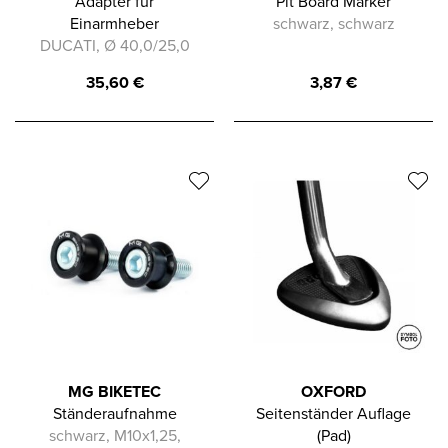
Adapter für
Pit Board Marker
Einarmheber
schwarz, schwarz
DUCATI, Ø 40,0/25,0
35,60
€
3,87
€
MG BIKETEC
OXFORD
Ständeraufnahme
Seitenständer Auflage
schwarz, M10x1,25,
(Pad)