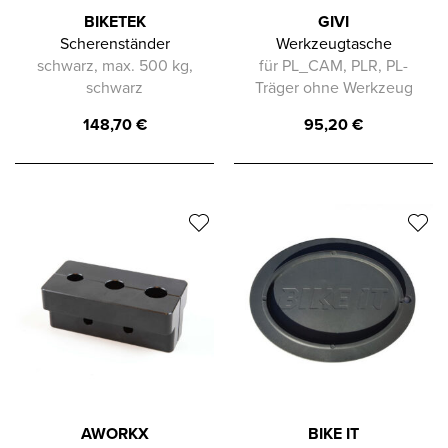
BIKETEK
GIVI
Scherenständer
Werkzeugtasche
schwarz, max. 500 kg,
für PL_CAM, PLR, PL-
schwarz
Träger ohne Werkzeug
148,70
€
95,20
€
AWORKX
BIKE IT