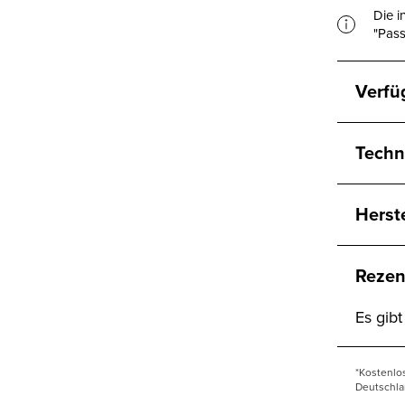
Die i
"Pass
Verfü
Techn
Herst
Rezen
Es gib
*Kostenlo
Deutschla