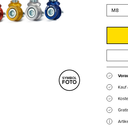
M8
Vorau
Kauf
Koste
Grat
Artik