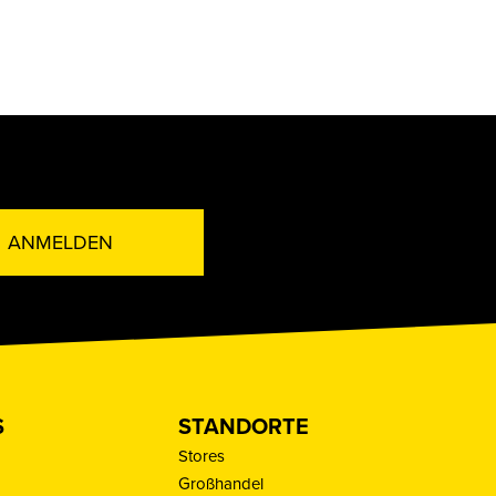
ANMELDEN
S
STANDORTE
Stores
Großhandel