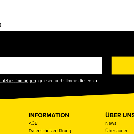
g
hutzbestimmungen
gelesen und stimme diesen zu.
INFORMATION
ÜBER UN
AGB
News
Datenschutzerklärung
Über auner