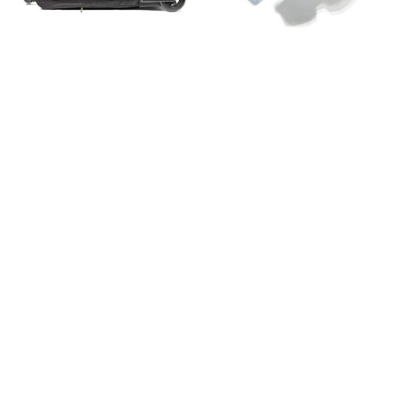
In die Zwischenablage gespeichert
AUNER
100%
Gear Bag
Abreissscheiben
Armega/ARmatic
Standard 20 Pk.
108,98
€
14,78
€