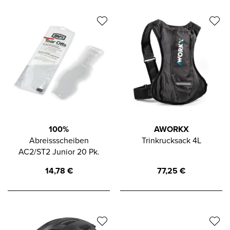
100%
AWORKX
Abreissscheiben
Trinkrucksack 4L
AC2/ST2 Junior 20 Pk.
14,78
€
77,25
€