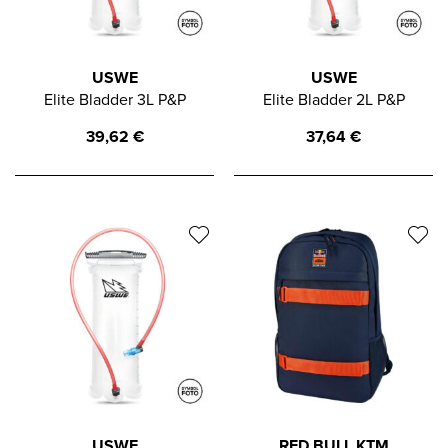
USWE
USWE
Elite Bladder 3L P&P
Elite Bladder 2L P&P
39,62
€
37,64
€
USWE
RED BULL KTM