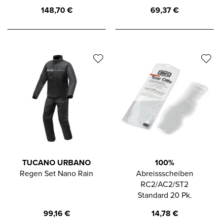
148,70
€
69,37
€
TUCANO URBANO
100%
Regen Set Nano Rain
Abreissscheiben
RC2/AC2/ST2
Standard 20 Pk.
99,16
€
14,78
€