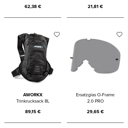
62,38
€
21,81
€
AWORKX
Ersatzglas O-Frame
Trinkrucksack 8L
2.0 PRO
89,15
€
29,65
€