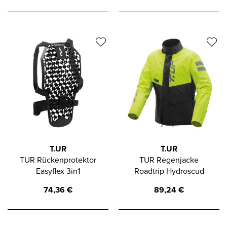
T.UR
T.UR
TUR Rückenprotektor
TUR Regenjacke
Easyflex 3in1
Roadtrip Hydroscud
74,36
€
89,24
€