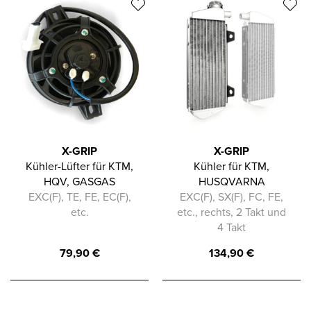
X-GRIP
X-GRIP
Kühler-Lüfter für KTM,
Kühler für KTM,
HQV, GASGAS
HUSQVARNA
EXC(F), TE, FE, EC(F),
EXC(F), SX(F), FC, FE,
etc.
etc., rechts, 2 Takt und
4 Takt
79,90
€
134,90
€