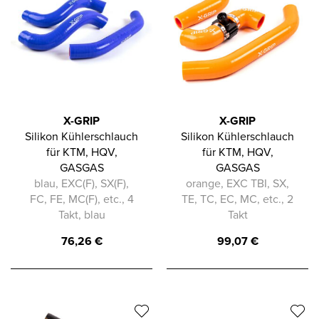
X-GRIP
X-GRIP
Silikon Kühlerschlauch
Silikon Kühlerschlauch
für KTM, HQV,
für KTM, HQV,
GASGAS
GASGAS
blau, EXC(F), SX(F),
orange, EXC TBI, SX,
FC, FE, MC(F), etc., 4
TE, TC, EC, MC, etc., 2
Takt, blau
Takt
76,26
€
99,07
€