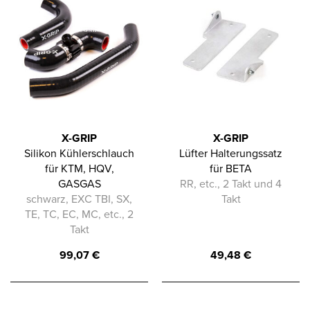
X-GRIP
X-GRIP
Silikon Kühlerschlauch
Lüfter Halterungssatz
für KTM, HQV,
für BETA
GASGAS
RR, etc., 2 Takt und 4
schwarz, EXC TBI, SX,
Takt
TE, TC, EC, MC, etc., 2
Takt
99,07
€
49,48
€