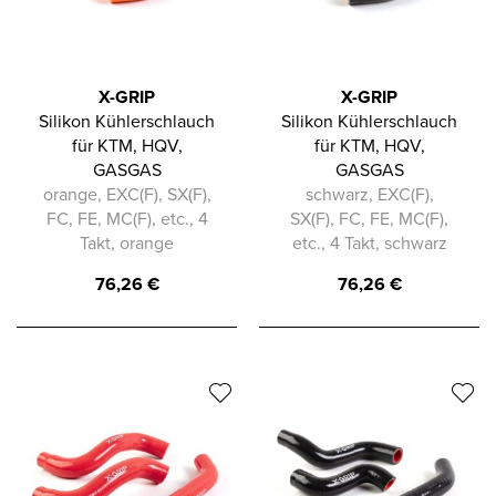
X-GRIP
X-GRIP
Silikon Kühlerschlauch
Silikon Kühlerschlauch
für KTM, HQV,
für KTM, HQV,
GASGAS
GASGAS
orange, EXC(F), SX(F),
schwarz, EXC(F),
FC, FE, MC(F), etc., 4
SX(F), FC, FE, MC(F),
Takt, orange
etc., 4 Takt, schwarz
76,26
€
76,26
€