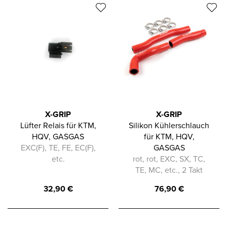
X-GRIP
X-GRIP
Lüfter Relais für KTM,
Silikon Kühlerschlauch
HQV, GASGAS
für KTM, HQV,
EXC(F), TE, FE, EC(F),
GASGAS
etc.
rot, rot, EXC, SX, TC,
TE, MC, etc., 2 Takt
32,90
€
76,90
€