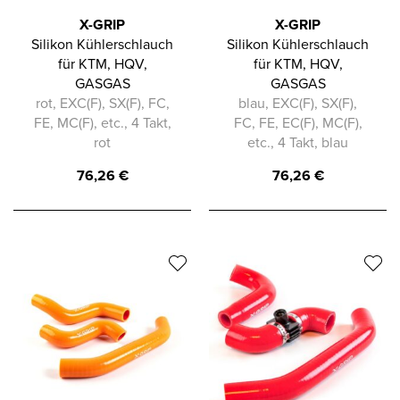
X-GRIP
X-GRIP
Silikon Kühlerschlauch
Silikon Kühlerschlauch
für KTM, HQV,
für KTM, HQV,
GASGAS
GASGAS
rot, EXC(F), SX(F), FC,
blau, EXC(F), SX(F),
FE, MC(F), etc., 4 Takt,
FC, FE, EC(F), MC(F),
rot
etc., 4 Takt, blau
76,26
€
76,26
€