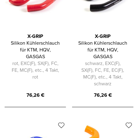
X-GRIP
X-GRIP
Silikon Kühlerschlauch
Silikon Kühlerschlauch
für KTM, HQV,
für KTM, HQV,
GASGAS
GASGAS
rot, EXC(F), SX(F), FC,
schwarz, EXC(F),
FE, MC(F), etc., 4 Takt,
SX(F), FC, FE, EC(F),
rot
MC(F), etc., 4 Takt,
schwarz
76,26
€
76,26
€