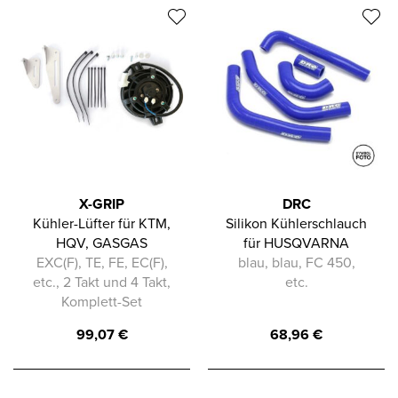
X-GRIP
DRC
Kühler-Lüfter für KTM,
Silikon Kühlerschlauch
HQV, GASGAS
für HUSQVARNA
EXC(F), TE, FE, EC(F),
blau, blau, FC 450,
etc., 2 Takt und 4 Takt,
etc.
Komplett-Set
99,07
€
68,96
€