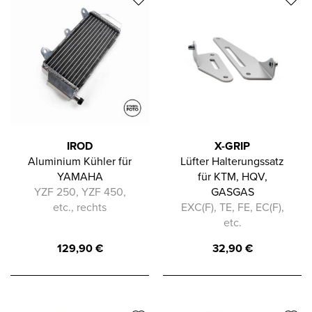
IROD
X-GRIP
Aluminium Kühler für
Lüfter Halterungssatz
YAMAHA
für KTM, HQV,
YZF 250, YZF 450,
GASGAS
etc., rechts
EXC(F), TE, FE, EC(F),
etc.
129,90
€
32,90
€