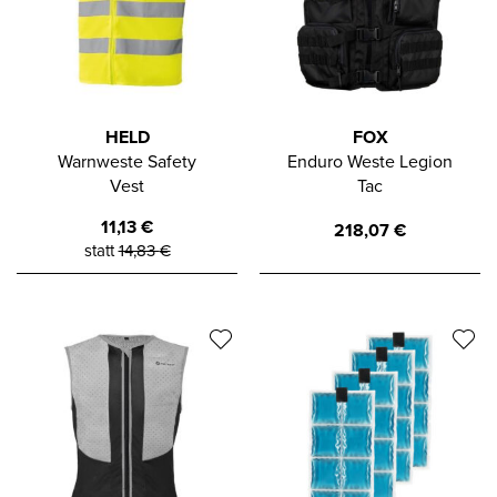
HELD
FOX
Warnweste Safety
Enduro Weste Legion
Vest
Tac
11,13
€
218,07
€
statt
14,83
€