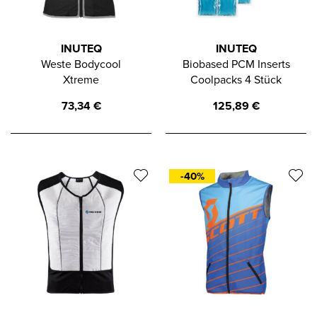
INUTEQ
INUTEQ
Weste Bodycool
Biobased PCM Inserts
Xtreme
Coolpacks 4 Stück
73,34
€
125,89
€
-40%