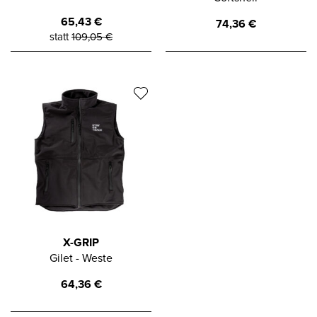
65,43
€
74,36
€
statt
109,05
€
X-GRIP
Gilet - Weste
64,36
€