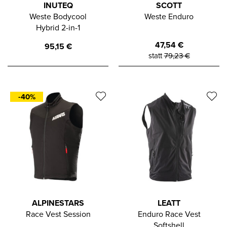
INUTEQ
SCOTT
Weste Bodycool
Weste Enduro
Hybrid 2-in-1
47,54
€
95,15
€
statt
79,23
€
-40%
ALPINESTARS
LEATT
Race Vest Session
Enduro Race Vest
Softshell