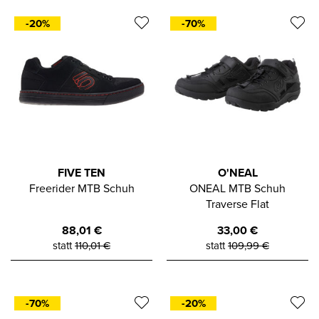
-20%
-70%
FIVE TEN
O'NEAL
Freerider MTB Schuh
ONEAL MTB Schuh
Traverse Flat
88,01
€
33,00
€
statt
110,01
€
statt
109,99
€
-70%
-20%