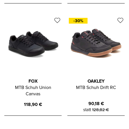
-30%
FOX
OAKLEY
MTB Schuh Union
MTB Schuh Drift RC
Canvas
90,18
€
118,90
€
statt
128,82
€