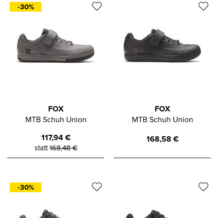
-30%
FOX
FOX
MTB Schuh Union
MTB Schuh Union
117,94
€
168,58
€
statt
168,48
€
-30%