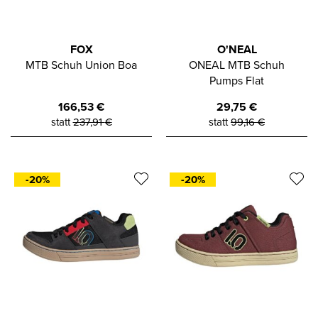
FOX
O'NEAL
MTB Schuh Union Boa
ONEAL MTB Schuh
Pumps Flat
166,53
€
29,75
€
statt
237,91
€
statt
99,16
€
-20%
-20%