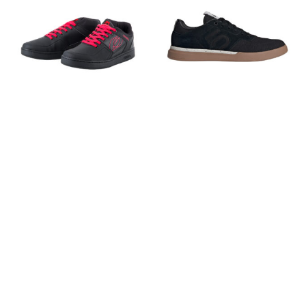
In die Zwischenablage gespeichert
O'NEAL
FIVE TEN
ONEAL MTB Schuh
Sleuth MTB Schuh
Pinned Pro
27,00
€
72,00
€
statt
89,99
€
statt
90,00
€
-20%
-20%