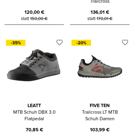
Trailcross
120,00
€
136,01
€
statt
150,00
€
statt
170,01
€
-35%
-20%
LEATT
FIVE TEN
MTB Schuh DBX 3.0
Trailcross LT MTB
Flatpedal
Schuh Damen
70,85
€
103,99
€