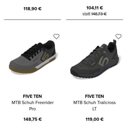
104,11
€
118,90
€
statt
148,73
€
FIVE TEN
FIVE TEN
MTB Schuh Freerider
MTB Schuh Trailcross
Pro
LT
148,75
€
119,00
€