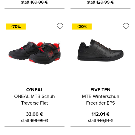
statt
109,00
€
statt
129,99
€
-70%
-20%
O'NEAL
FIVE TEN
ONEAL MTB Schuh
MTB Winterschuh
Traverse Flat
Freerider EPS
33,00
€
112,01
€
statt
109,99
€
statt
140,01
€