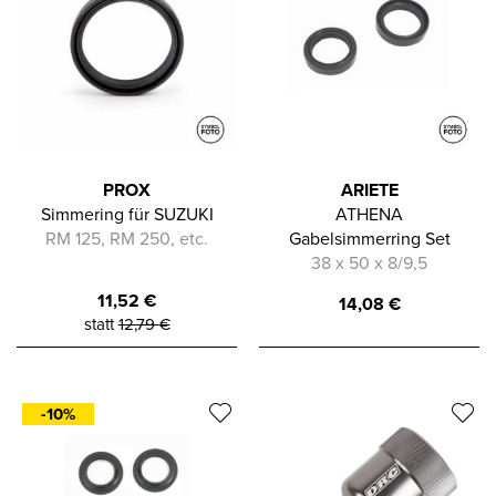
PROX
ARIETE
Simmering für SUZUKI
ATHENA
RM 125, RM 250, etc.
Gabelsimmerring Set
38 x 50 x 8/9,5
11,52
€
14,08
€
statt
12,79
€
-10%