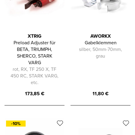
XTRIG
AWORKX
Preload Adjuster für
Gabelklemmen
BETA, TRIUMPH,
silber, 50mm-70mm,
SHERCO, STARK
grau
VARG
rot, RX, TF 250 X, TF
450 RC, STARK VARG,
etc.
173,85
€
11,80
€
-10%