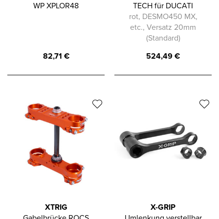
WP XPLOR48
TECH für DUCATI
rot, DESMO450 MX,
etc., Versatz 20mm
(Standard)
82,71
€
524,49
€
XTRIG
X-GRIP
Gabelbrücke ROCS
Umlenkung verstellbar