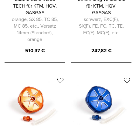
TECH für KTM, HQV,
für KTM, HQV,
GASGAS
GASGAS
orange, SX 85, TC 85,
schwarz, EXC(F),
MC 85, etc., Versatz
SX(F), FE, FC, TC, TE,
14mm (Standard),
EC(F), MC(F), etc.
orange
510,37
€
247,82
€