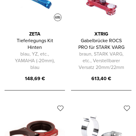
ZETA
XTRIG
Tieferlegungs Kit
Gabelbrücke ROCS
Hinten
PRO für STARK VARG
blau, YZ, etc.,
braun, STARK VARG,
YAMAHA (-20mm),
etc., Verstellbarer
blau
Versatz 20mm/22mm
148,69
€
613,40
€