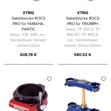
XTRIG
XTRIG
Gabelbrücke ROCS
Gabelbrücke ROCS
PRO für YAMAHA,
PRO für TRIUMPH
FANTIC
braun, TF 250 X, TF
braun, YZF, XXF, etc.,
450 RC, TF 450 X,
Verstellbarer Versatz
etc., Verstellbarer
20mm/22mm
Versatz 20mm/22mm
608,78
€
580,52
€