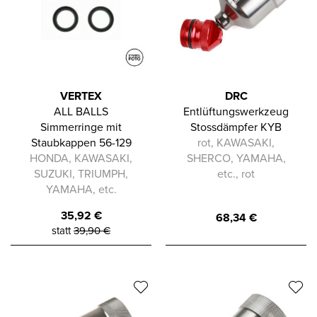
VERTEX
DRC
ALL BALLS
Entlüftungswerkzeug
Simmerringe mit
Stossdämpfer KYB
Staubkappen 56-129
rot, KAWASAKI,
HONDA, KAWASAKI,
SHERCO, YAMAHA,
SUZUKI, TRIUMPH,
etc., rot
YAMAHA, etc.
35,92
€
68,34
€
statt
39,90
€