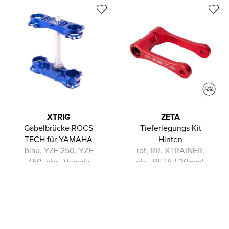
XTRIG
ZETA
Gabelbrücke ROCS
Tieferlegungs Kit
TECH für YAMAHA
Hinten
blau, YZF 250, YZF
rot, RR, XTRAINER,
450, etc., Versatz
etc., BETA (-30mm),
25mm (Standard), blau
rot
In die Zwischenablage gespeichert
514,60
€
153,54
€