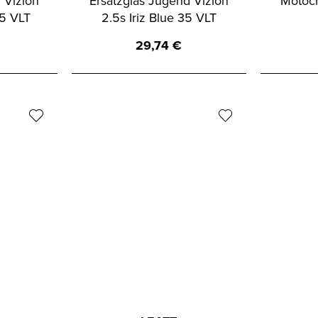
 Vizion
Ersatzglas Jugend Vizion
Motocr
35 VLT
2.5s Iriz Blue 35 VLT
29,74
€