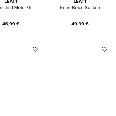
LEATT
LEATT
schild Moto 7.5
Knee Brace Socken
46,99
€
49,99
€