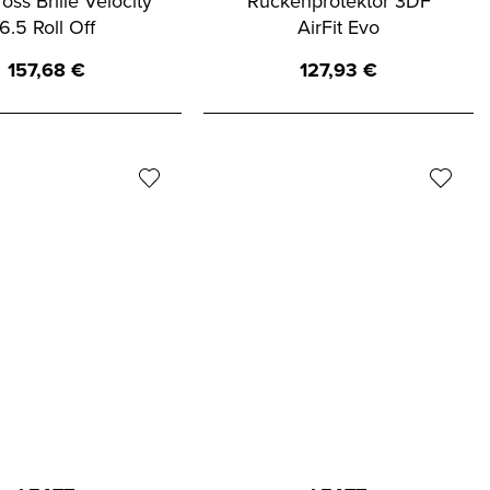
oss Brille Velocity
Rückenprotektor 3DF
6.5 Roll Off
AirFit Evo
157,68
€
127,93
€