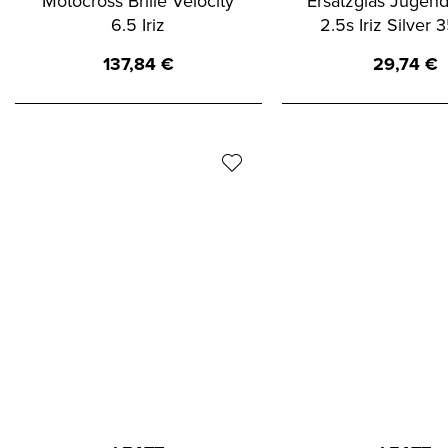
Motocross Brille Velocity
Ersatzglas Jugend
6.5 Iriz
2.5s Iriz Silver 
137,84
€
29,74
€