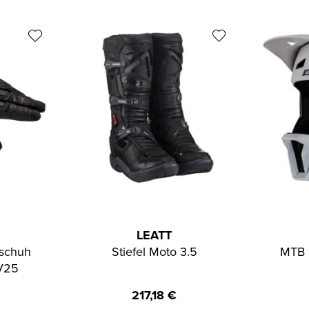
LEATT
schuh
Stiefel Moto 3.5
MTB 
 V25
217,18
€