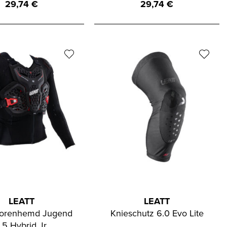
29,74
€
29,74
€
LEATT
LEATT
torenhemd Jugend
Knieschutz 6.0 Evo Lite
.5 Hybrid Jr.