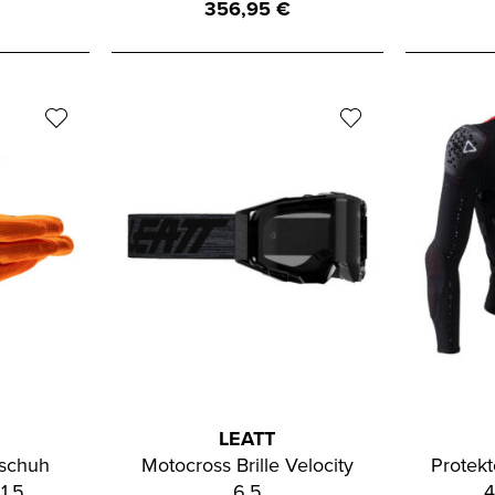
356,95
€
LEATT
schuh
Motocross Brille Velocity
Protek
1.5
6.5
4