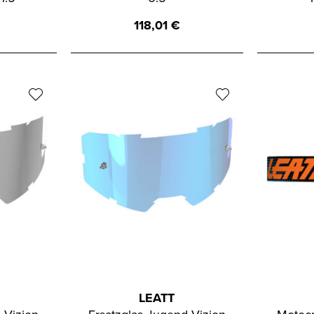
118,01
€
LEATT