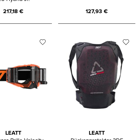
217,18
€
127,93
€
LEATT
LEATT