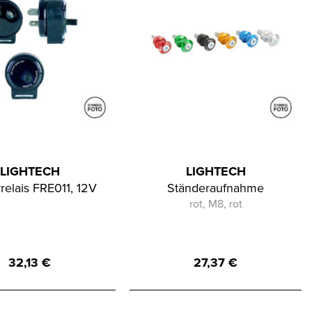
LIGHTECH
LIGHTECH
rrelais FRE011, 12V
Ständeraufnahme
rot, M8, rot
32,13
€
27,37
€