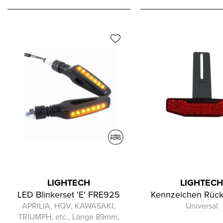
LIGHTECH
LIGHTEC
LED Blinkerset 'E' FRE925
Kennzeichen Rücks
APRILIA, HQV, KAWASAKI,
Universal
TRIUMPH, etc., Länge 89mm,