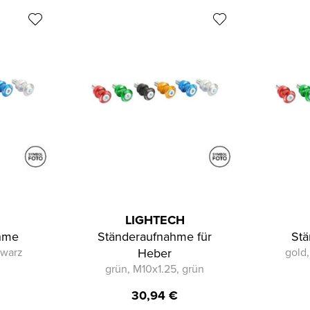
H
LIGHTECH
hme
Ständeraufnahme für
St
hwarz
Heber
gold,
grün, M10x1.25, grün
30,94
€