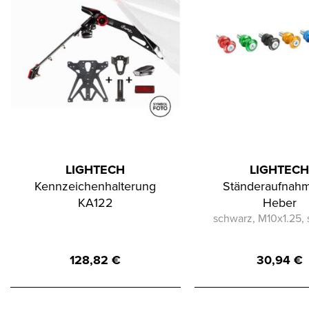
LIGHTECH
LIGHTEC
Kennzeichenhalterung
Ständeraufnahm
KA122
Heber
schwarz, M10x1.25,
128,82
€
30,94
€