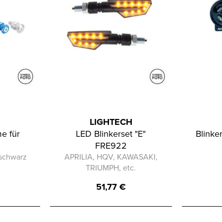
H
LIGHTECH
e für
LED Blinkerset "E"
Blinke
FRE922
 schwarz
APRILIA, HQV, KAWASAKI,
TRIUMPH, etc.
51,77
€