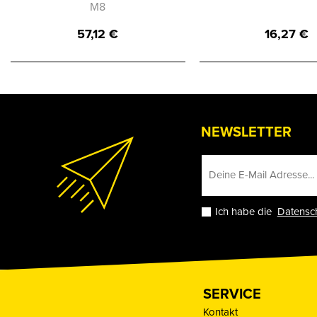
M8
57,12
€
16,27
€
NEWSLETTER
Ich habe die
Datensc
SERVICE
Kontakt