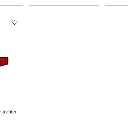
H
trahler