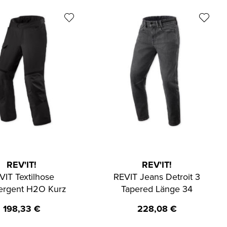
REV'IT!
REV'IT!
VIT Textilhose
REVIT Jeans Detroit 3
ergent H2O Kurz
Tapered Länge 34
198,33
€
228,08
€