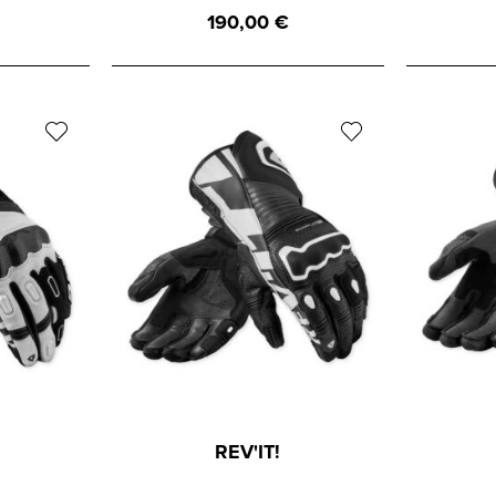
190,00
€
REV'IT!
 RSR 5
REVIT Handschuh Argon
RE