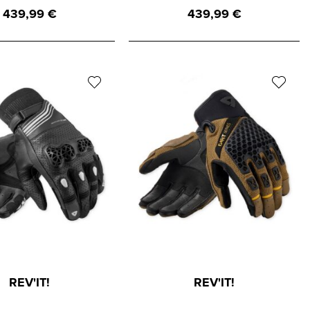
439,99
€
439,99
€
REV'IT!
REV'IT!
VIT Handschuh
REVIT Handschuh Caliber