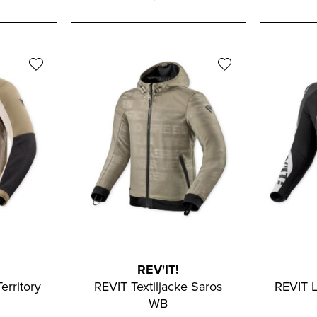
REV'IT!
erritory
REVIT Textiljacke Saros
REVIT L
WB