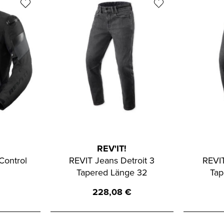
REV'IT!
Control
REVIT Jeans Detroit 3
REVIT
Tapered Länge 32
Tap
228,08
€