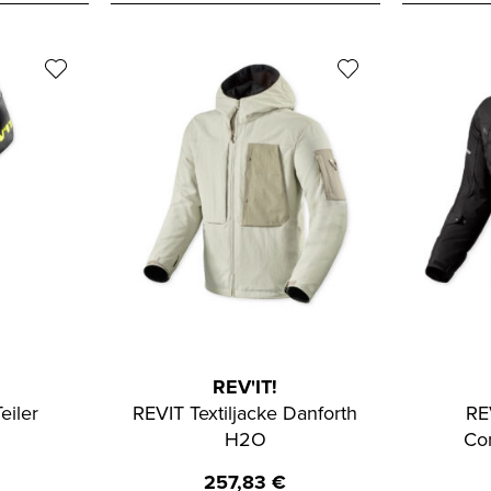
REV'IT!
eiler
REVIT Textiljacke Danforth
RE
H2O
Co
257,83
€