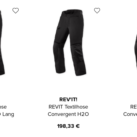
REV'IT!
ose
REVIT Textilhose
RE
 Lang
Convergent H2O
Conv
198,33
€