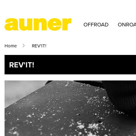
OFFROAD
ONRO
Home
REV'IT!
REV'IT!