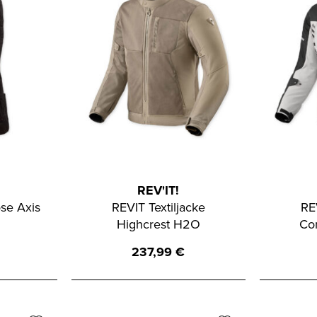
REV'IT!
se Axis
REVIT Textiljacke
RE
Highcrest H2O
Co
237,99
€