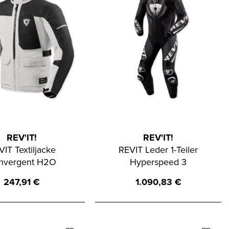
REV'IT!
REV'IT!
VIT Textiljacke
REVIT Leder 1-Teiler
nvergent H2O
Hyperspeed 3
247,91
€
1.090,83
€