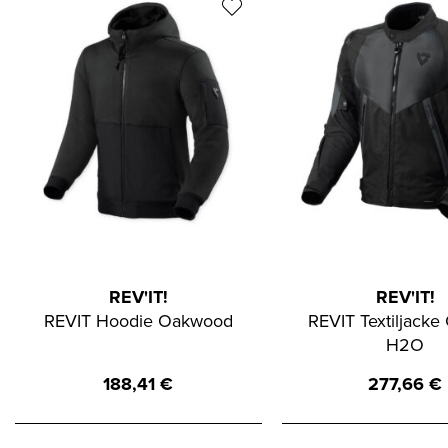
REV'IT!
REV'IT!
REVIT Hoodie Oakwood
REVIT Textiljacke 
H2O
188,41
€
277,66
€