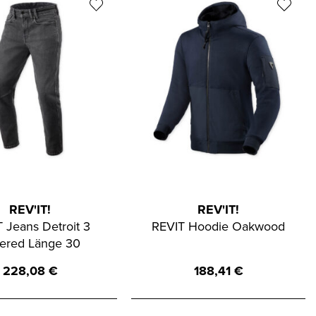
REV'IT!
REV'IT!
 Jeans Detroit 3
REVIT Hoodie Oakwood
ered Länge 30
228,08
€
188,41
€