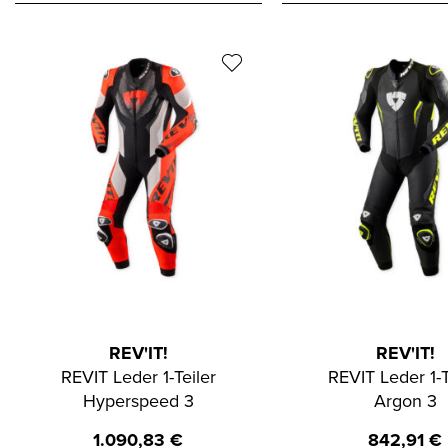
REV'IT!
REV'IT!
REVIT Leder 1-Teiler
REVIT Leder 1-T
Hyperspeed 3
Argon 3
1.090,83
€
842,91
€