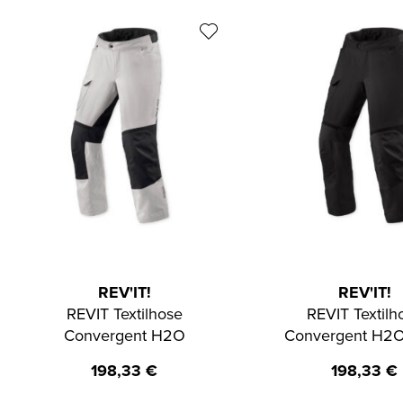
REV'IT!
REV'IT!
REVIT Textilhose
REVIT Textilh
Convergent H2O
Convergent H2O
198,33
€
198,33
€