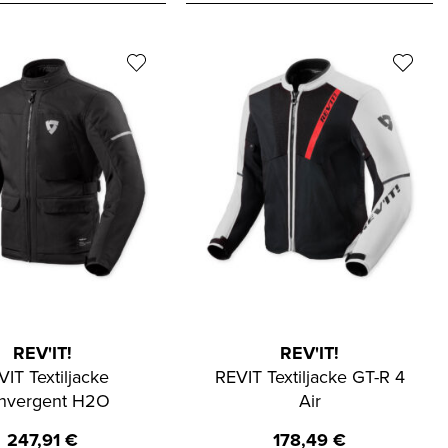
REV'IT!
REV'IT!
VIT Textiljacke
REVIT Textiljacke GT-R 4
nvergent H2O
Air
247,91
€
178,49
€