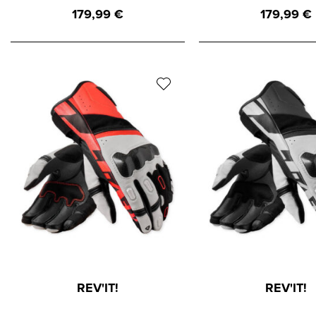
179,99
€
179,99
€
REV'IT!
REV'IT!
REVIT Handschuh RSR 5
REVIT Handschuh