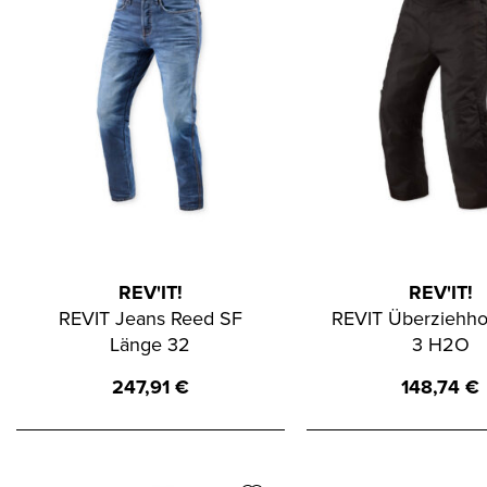
REV'IT!
REV'IT!
REVIT Jeans Reed SF
REVIT Überziehho
Länge 32
3 H2O
247,91
€
148,74
€