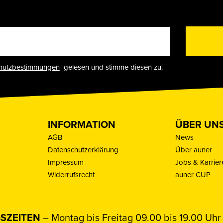
hutzbestimmungen
gelesen und stimme diesen zu.
INFORMATION
ÜBER UN
AGB
News
Datenschutzerklärung
Über auner
Impressum
Jobs & Karrier
Widerrufsrecht
auner CUP
SZEITEN
– Montag bis Freitag 09.00 bis 19.00 Uhr 