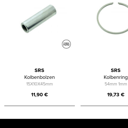
SRS
SRS
Kolbenbolzen
Kolbenring
15X10X45mm
54mm 1mm
11,90
€
19,73
€