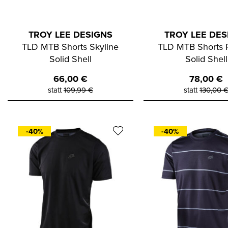
TROY LEE DESIGNS
TROY LEE DES
TLD MTB Shorts Skyline
TLD MTB Shorts 
Solid Shell
Solid Shell
66,00
€
78,00
€
statt
109,99
€
statt
130,00
-40%
-40%