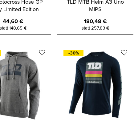
otocross Hose GP
TLD MTB Helm A3 Uno
y Limited Edition
MIPS
44,60
€
180,48
€
statt
148,65
€
statt
257,83
€
-30%