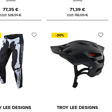
77,35
€
71,39
€
statt
128,91
€
statt
118,99
€
-30%
Y LEE DESIGNS
TROY LEE DESIGNS