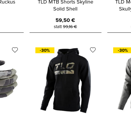
Ruckus
TLD MTB Shorts Skyline
TLD M
Solid Shell
Skull
59,50
€
statt
99,16
€
-30%
-30%