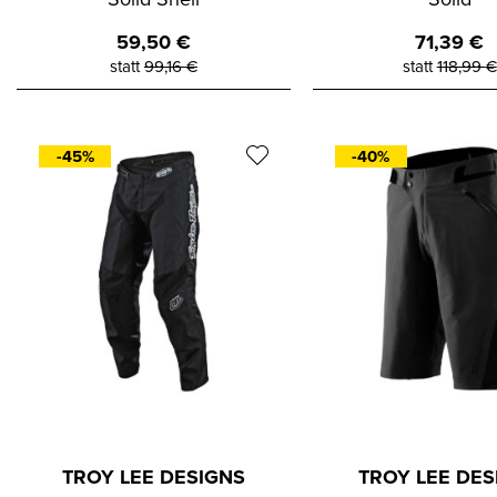
59,50
€
71,39
€
statt
99,16
€
statt
118,99
€
-45%
-40%
TROY LEE DESIGNS
TROY LEE DES