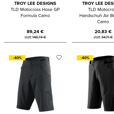
TROY LEE DESIGNS
TROY LEE DES
TLD Motocross Hose GP
TLD Motocro
Formula Camo
Handschuh Air B
Camo
89,24
€
20,83
€
statt
148,74
€
statt
34,71
€
-40%
-40%