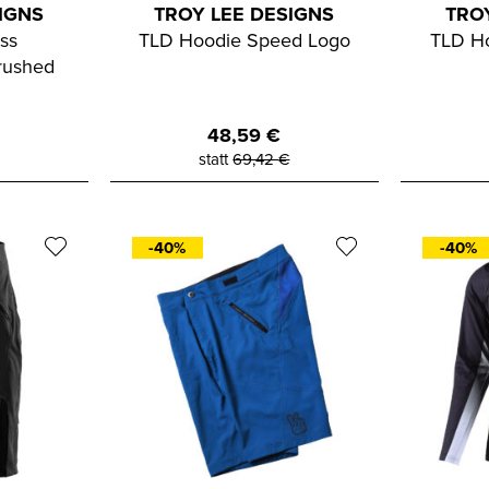
IGNS
TROY LEE DESIGNS
TRO
ss
TLD Hoodie Speed Logo
TLD H
rushed
48,59
€
statt
69,42
€
-40%
-40%