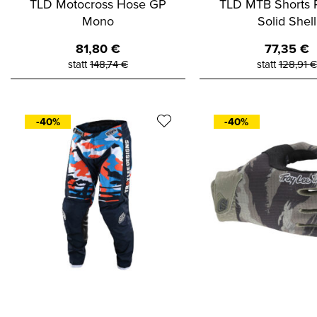
TLD Motocross Hose GP
TLD MTB Shorts 
Mono
Solid Shell
81,80
€
77,35
€
statt
148,74
€
statt
128,91
€
-40%
-40%