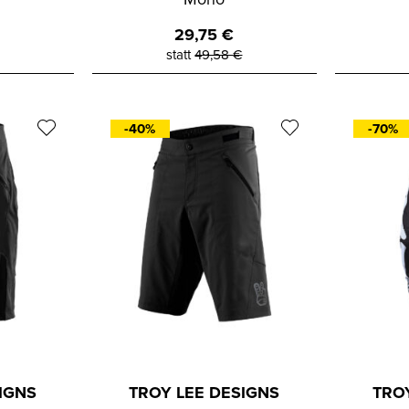
29,75
€
statt
49,58
€
-40%
-70%
IGNS
TROY LEE DESIGNS
TRO