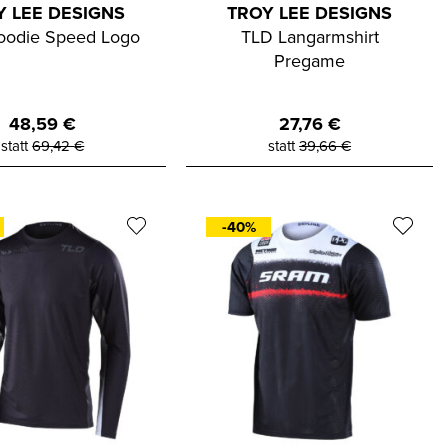
Y LEE DESIGNS
TROY LEE DESIGNS
oodie Speed Logo
TLD Langarmshirt
Pregame
48,59
€
27,76
€
statt
69,42
€
statt
39,66
€
-40%