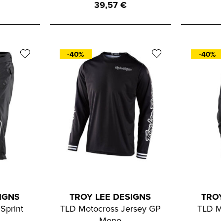
39,57
€
-40%
-40%
IGNS
TROY LEE DESIGNS
TRO
Sprint
TLD Motocross Jersey GP
TLD M
Mono