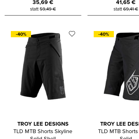
35,69
€
41,65
€
statt
59,49
€
statt
69,41
€
-40%
-40%
TROY LEE DESIGNS
TROY LEE DES
TLD MTB Shorts Skyline
TLD MTB Shorts 
Solid Shell
Solid