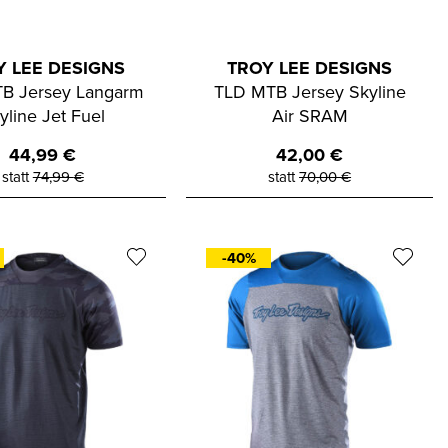
Y LEE DESIGNS
TROY LEE DESIGNS
B Jersey Langarm
TLD MTB Jersey Skyline
yline Jet Fuel
Air SRAM
44,99
€
42,00
€
statt
74,99
€
statt
70,00
€
-40%