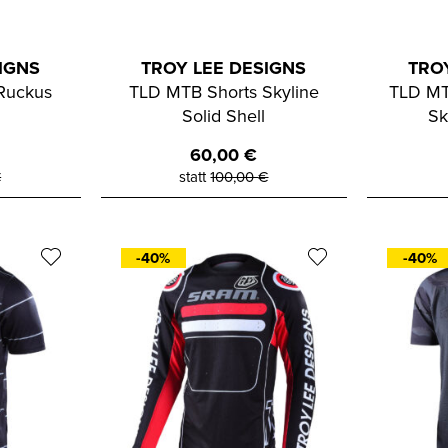
IGNS
TROY LEE DESIGNS
TRO
Ruckus
TLD MTB Shorts Skyline
TLD MT
Solid Shell
Sk
60,00
€
€
statt
100,00
€
-40%
-40%