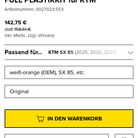
Artikelnummer:
0027023.553
142,75
€
statt
158,61
€
inkl. MwSt., zzgl. Versand
Passend für...
KTM SX 85
(2025, 2026, 2027)
weiß-orange (OEM), SX 85, etc.
Original
IN DEN WARENKORB