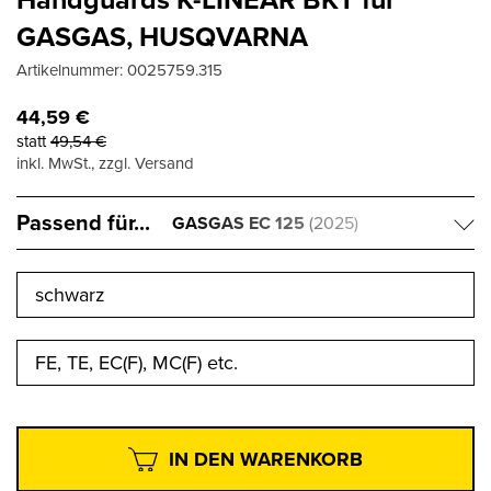
GASGAS, HUSQVARNA
Artikelnummer:
0025759.315
44,59
€
statt
49,54
€
inkl. MwSt., zzgl. Versand
Passend für...
GASGAS EC 125
(2025)
schwarz
FE, TE, EC(F), MC(F) etc.
IN DEN WARENKORB