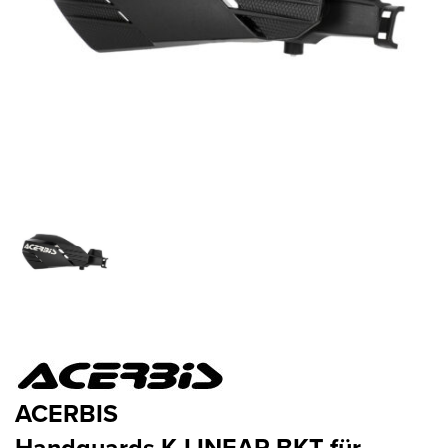
ACERBIS
Handguards K-LINEAR BKT für