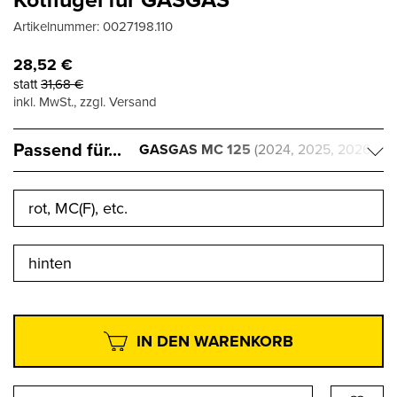
Artikelnummer:
0027198.110
28,52
€
statt
31,68
€
inkl. MwSt., zzgl. Versand
Passend für...
GASGAS MC 125
(2024, 2025, 2026,
2027)
rot, MC(F), etc.
hinten
IN DEN WARENKORB