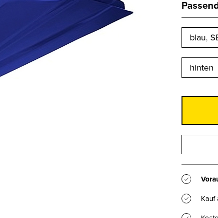
Passend 
blau, S
hinten
Vorau
Kauf