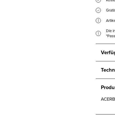
Koste
Grat
Artik
Die i
"Pass
Verfü
Techn
Produ
ACERBI