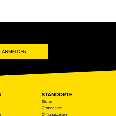
ANMELDEN
S
STANDORTE
Stores
Großhandel
e
Öffnungszeiten