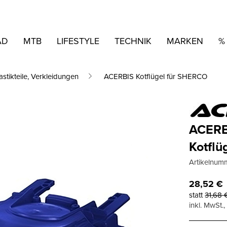
AD
MTB
LIFESTYLE
TECHNIK
MARKEN
%
astikteile, Verkleidungen
ACERBIS Kotflügel für SHERCO
ACERB
Kotflü
Artikelnum
28,52
€
statt
31,68
inkl. MwSt.