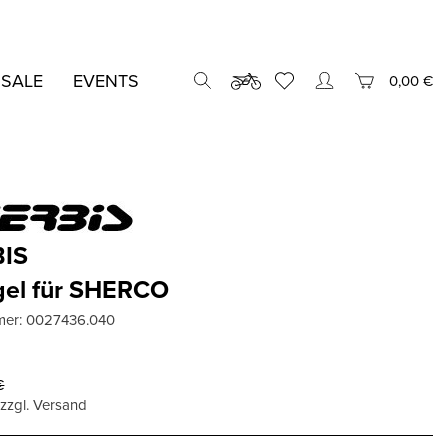
 SALE
EVENTS
0,00 €
IS
gel für SHERCO
mer:
0027436.040
€
, zzgl. Versand