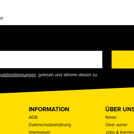
er
hutzbestimmungen
gelesen und stimme diesen zu.
INFORMATION
ÜBER UN
AGB
News
Datenschutzerklärung
Über auner
Impressum
Jobs & Karrier