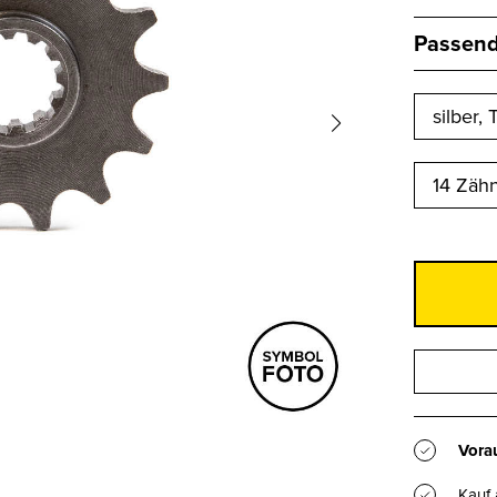
Passend 
14 Zäh
Vorau
Kauf