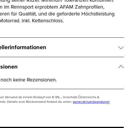
llung seiner Ritzel. Minimum Toleranzen kombiniert
m im Rennsport erprobtem AFAM Zahnprofilen,
eren für Qualität, und die geforderte Höchstleistung
 Motorrad. inkl. Kettenschloss.
ellerinformationen
sionen
t noch keine Rezensionen.
ser Versand ab einem Einkauf von € 99,-, innerhalb Österreichs &
nds. Details zum Rückversand findest du unter:
auner.at/ruecksendung/