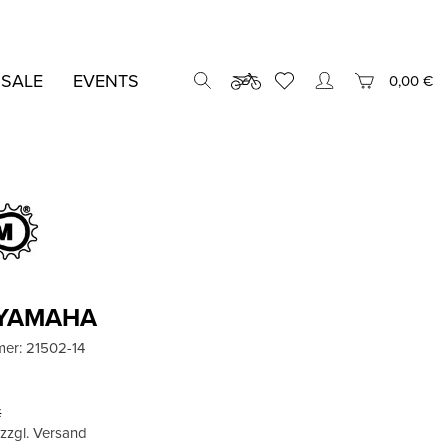
 SALE
EVENTS
0,00 €
l YAMAHA
mer:
21502-14
€
, zzgl. Versand