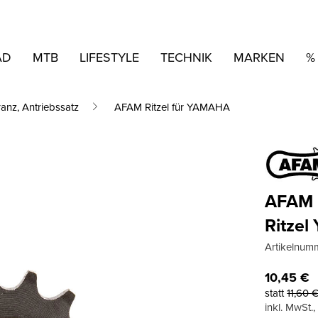
AD
MTB
LIFESTYLE
TECHNIK
MARKEN
%
ranz, Antriebssatz
AFAM Ritzel für YAMAHA
AFAM
Ritze
Artikelnum
10,45
€
statt
11,60
inkl. MwSt.