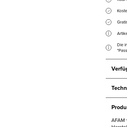
Koste
Grat
Artik
Die i
"Pass
Verfü
Techn
Produ
AFAM v