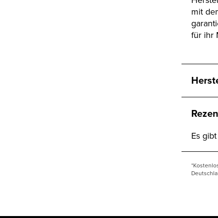
Herste
mit de
garanti
für ihr
Herst
Rezen
Es gib
*Kostenlo
Deutschla