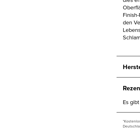
Oberfl
Finish-
den Ve
Lebens
Schlam
Herst
Rezen
Es gib
*Kostenlo
Deutschla