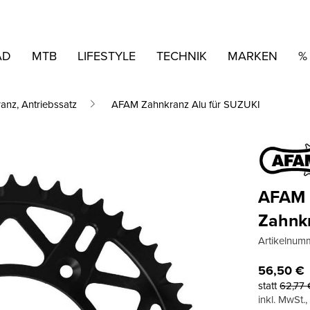
AD
MTB
LIFESTYLE
TECHNIK
MARKEN
%
ranz, Antriebssatz
AFAM Zahnkranz Alu für SUZUKI
AFAM
Zahnk
Artikelnum
56,50
€
statt
62,77
inkl. MwSt.