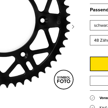
Passend 
48 Zähn
Vorau
Kauf