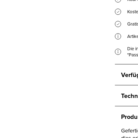
Koste
Grat
Artik
Die i
"Pass
Verfü
Techn
Produ
Gefert
dies e