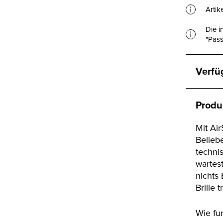
Artik
Die i
"Pass
Verfü
Produ
Mit Ai
Belieb
techni
wartest
nichts
Brille 
Wie fu