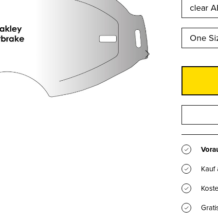
clear 
One Si
Vorau
Kauf
Koste
Grat