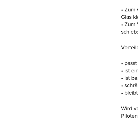
• Zum 
Glas kl
• Zum 
schiebs
Vorteil
• passt
• ist 
• ist b
• schrä
• blei
Wird v
Pilote