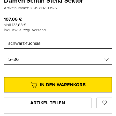
Damen Schuh Stella Sektor
Artikelnummer:
2515719-1039-5
107,06
€
statt
133,83
€
inkl. MwSt., zzgl. Versand
5=36
IN DEN WARENKORB
ARTIKEL TEILEN