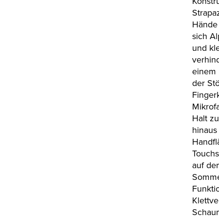
Konstr
Strapaz
Hände 
sich A
und kl
verhin
einem 
der St
Finger
Mikrof
Halt z
hinaus
Handfl
Touchs
auf de
Sommer
Funkti
Klettv
Schaum