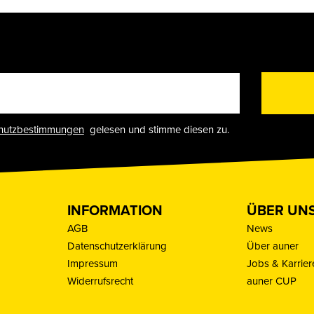
hutzbestimmungen
gelesen und stimme diesen zu.
INFORMATION
ÜBER UN
AGB
News
Datenschutzerklärung
Über auner
Impressum
Jobs & Karrier
Widerrufsrecht
auner CUP