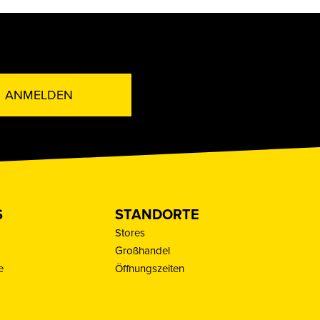
ANMELDEN
S
STANDORTE
Stores
Großhandel
e
Öffnungszeiten