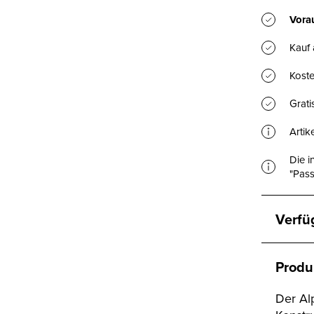
Vorau
Kauf
Koste
Grat
Artik
Die i
"Pass
Verfü
Produ
Der Al