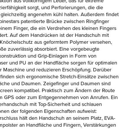
uktion aus vollkörnigem Leder, das für extreme
ierfähigkeit sorgt, und Perforierungen, die die
gleichzeitig angenehm kühl halten. Außerdem findet
lpinestars patentierte Brücke zwischen Ringfinger
einem Finger, die ein Verdrehen des kleinen Fingers
dert. Auf dem Handrücken ist der Handschuh mit
Knöchelschutz aus geformtem Polymer versehen,
öße zuverlässig absorbiert. Eine vorgebeugte
konstruktion und Grip-Einlagen in Form von
aser und PU an der Handfläche sorgen für optimalen
ur Maschine und reduzieren Erschöpfung. Darüber
 finden sich ergonomische Stretch-Einsätze zwischen
äche und Daumen. Zeigefinger und Daumen sind
creen kompatibel. Praktisch zum Ändern der Route
m GPS oder zum Entgegennehmen von Anrufen. Ein
handschuh mit Top-Sicherheit und schlauen
onen der folgenden Eigenschaften aufweist:
erschluss hält den Handschuh an seinem Platz, EVA-
polster an Handfläche und Fingern, Verstärkungen