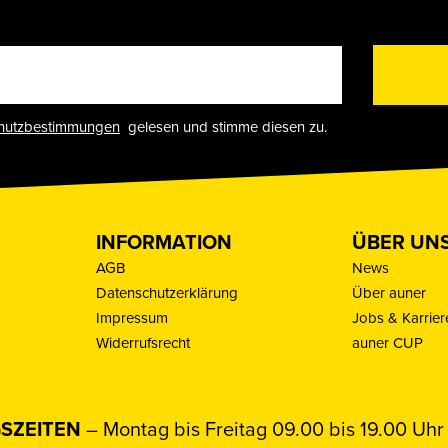
hutzbestimmungen
gelesen und stimme diesen zu.
INFORMATION
ÜBER UN
AGB
News
Datenschutzerklärung
Über auner
Impressum
Jobs & Karrier
Widerrufsrecht
auner CUP
SZEITEN
– Montag bis Freitag 09.00 bis 19.00 Uhr 