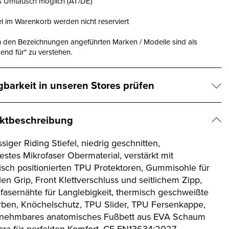
is Umtausch möglich (AT/DE)
el im Warenkorb werden nicht reserviert
n den Bezeichnungen angeführten Marken / Modelle sind als
end für" zu verstehen.
gbarkeit in unseren Stores prüfen
ktbeschreibung
ssiger Riding Stiefel, niedrig geschnitten,
estes Mikrofaser Obermaterial, verstärkt mit
gisch positionierten TPU Protektoren, Gummisohle für
en Grip, Front Klettverschluss und seitlichem Zipp,
fasernähte für Langlebigkeit, thermisch geschweißte
rben, Knöchelschutz, TPU Slider, TPU Fersenkappe,
nehmbares anatomisches Fußbett aus EVA Schaum
cra für perfekten Komfort, CE EN13634:2027