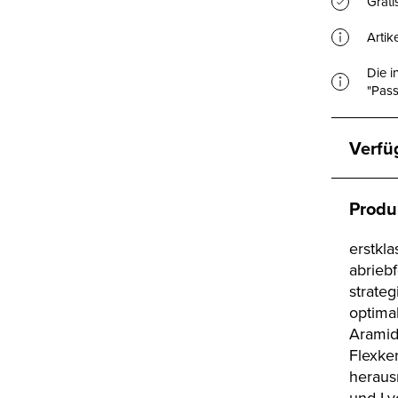
Grat
Artik
Die i
"Pass
Verfü
Produ
erstkla
abriebf
strate
optimal
Aramid
Flexke
heraus
und Ly