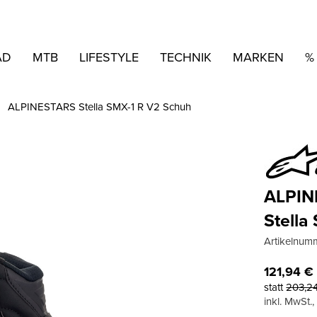
AD
MTB
LIFESTYLE
TECHNIK
MARKEN
%
ALPINESTARS Stella SMX-1 R V2 Schuh
ALPIN
Stella
Artikelnum
121,94
€
statt
203,2
inkl. MwSt.