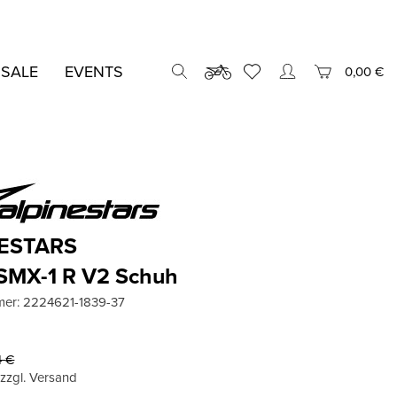
 SALE
EVENTS
0,00 €
ESTARS
 SMX-1 R V2 Schuh
mer:
2224621-1839-37
4
€
, zzgl. Versand