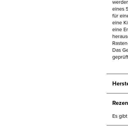
werden
eines 
für ein
eine K
eine E
herau
Rasten-
Das Ge
geprüft
Herst
Rezen
Es gib