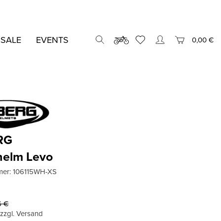
 SALE
EVENTS
0,00 €
RG
helm Levo
mer:
106115WH-XS
€
6
€
, zzgl. Versand