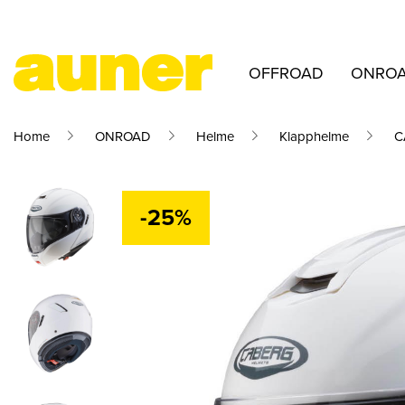
OFFROAD
ONRO
Home
ONROAD
Helme
Klapphelme
C
-25%