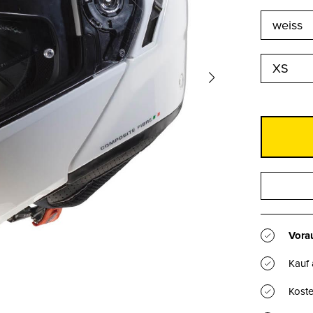
XS
Vorau
Kauf
Koste