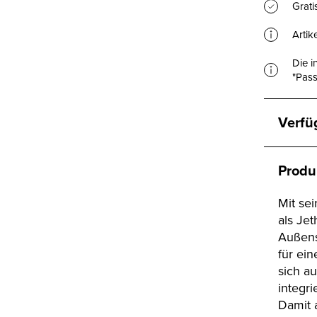
Grat
Artik
Die i
"Pass
Verfü
Produ
Mit se
als Je
Außens
für ei
sich au
integr
Damit 