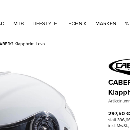
AD
MTB
LIFESTYLE
TECHNIK
MARKEN
%
ABERG Klapphelm Levo
CABE
Klapp
Artikelnum
297,50
statt
396,6
inkl. MwSt.