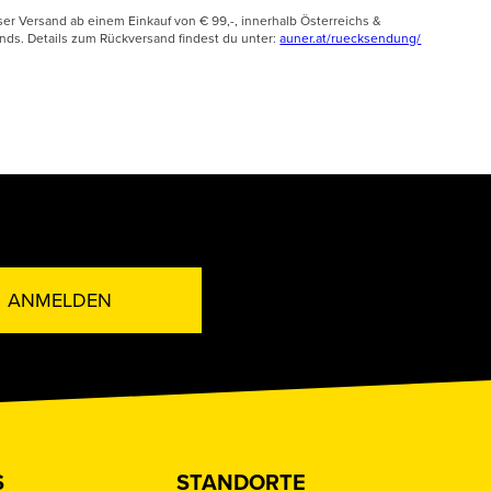
ser Versand ab einem Einkauf von € 99,-, innerhalb Österreichs &
nds. Details zum Rückversand findest du unter:
auner.at/ruecksendung/
ANMELDEN
S
STANDORTE