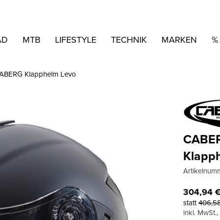
AD
MTB
LIFESTYLE
TECHNIK
MARKEN
%
ABERG Klapphelm Levo
CABE
Klapp
Artikelnum
304,94
statt
406,5
inkl. MwSt.