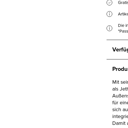
Grat
Artik
Die i
"Pass
Verfü
Produ
Mit se
als Je
Außens
für ei
sich au
integr
Damit 