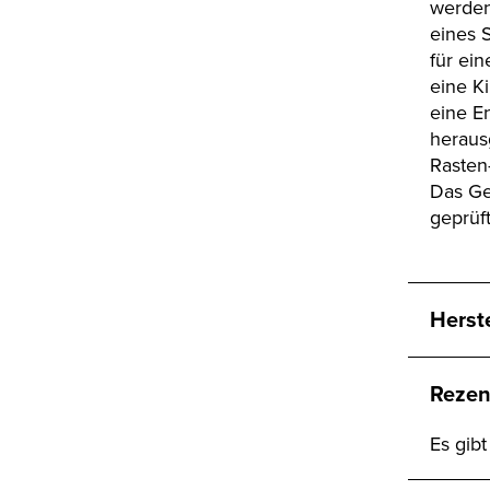
werden
eines 
für ein
eine K
eine E
herau
Rasten-
Das Ge
geprüft
Herst
Rezen
Es gib