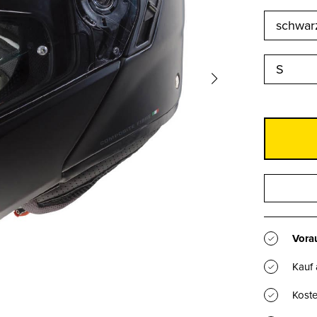
S
Vorau
Kauf
Koste