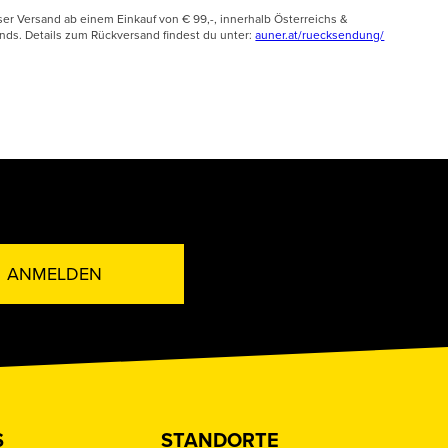
ser Versand ab einem Einkauf von € 99,-, innerhalb Österreichs &
nds. Details zum Rückversand findest du unter:
auner.at/ruecksendung/
ANMELDEN
S
STANDORTE