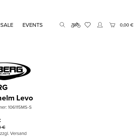
 SALE
EVENTS
0,00 €
RG
helm Levo
mer:
106115MS-S
€
8
€
, zzgl. Versand