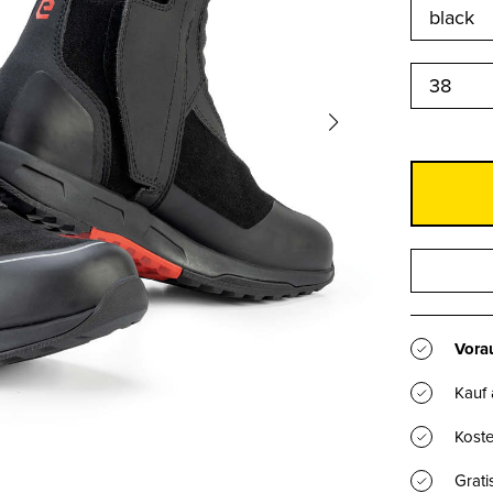
38
Vorau
Kauf
Koste
Grat