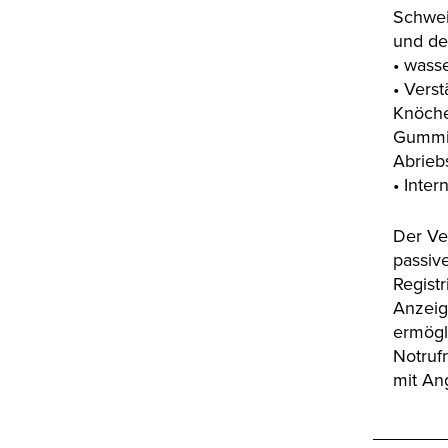
Schwei
und des
• wass
• Vers
Knöche
Gummis
Abrieb
• Inte
Der Ve
passiv
Regist
Anzeig
ermögl
Notruf
mit An