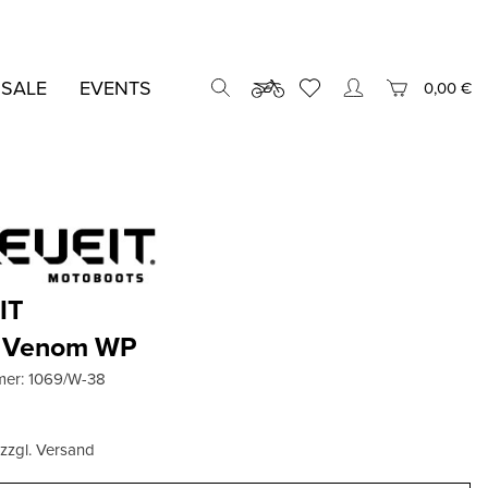
 SALE
EVENTS
0,00 €
IT
el Venom WP
mer:
1069/W-38
€
, zzgl. Versand