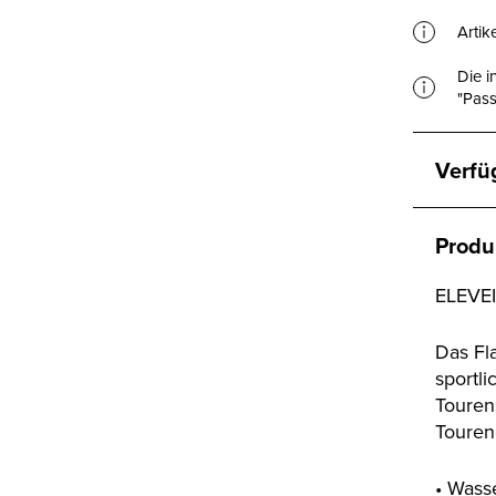
Artik
Die i
"Pass
Verfü
Produ
ELEVE
Das Fl
sportli
Touren
Tourend
• Wass