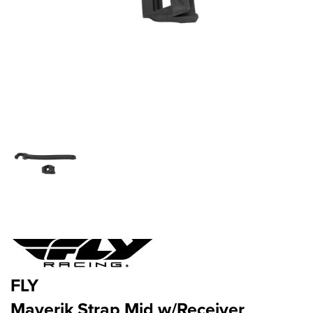
FLY
Maverik Strap Mid w/Receiver