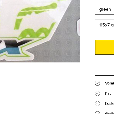
green
115x7 
Vorau
Kauf
Koste
Grat