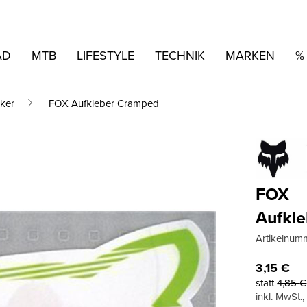
AD
MTB
LIFESTYLE
TECHNIK
MARKEN
%
cker
FOX Aufkleber Cramped
FOX
Aufkl
Artikelnum
3,15
€
statt
4,85
€
inkl. MwSt.