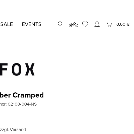
 SALE
EVENTS
0,00 €
eber Cramped
mer:
02100-004-NS
, zzgl. Versand