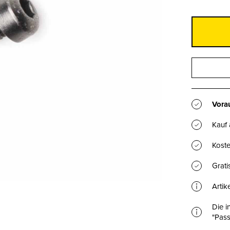
Vorau
Kauf
Koste
Grat
Artik
Die i
"Pass