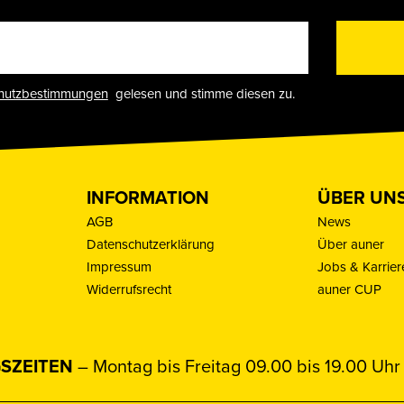
hutzbestimmungen
gelesen und stimme diesen zu.
INFORMATION
ÜBER UN
AGB
News
Datenschutzerklärung
Über auner
Impressum
Jobs & Karrier
Widerrufsrecht
auner CUP
SZEITEN
– Montag bis Freitag 09.00 bis 19.00 Uhr 