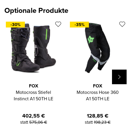
Optionale Produkte
-30%
-35%
FOX
FOX
Motocross Stiefel
Motocross Hose 360
Instinct A1 50TH LE
A1 50TH LE
402,55
€
128,85
€
statt
575,06
€
statt
198,23
€