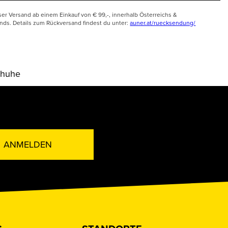
ser Versand ab einem Einkauf von € 99,-, innerhalb Österreichs &
nds. Details zum Rückversand findest du unter:
auner.at/ruecksendung/
chuhe
ANMELDEN