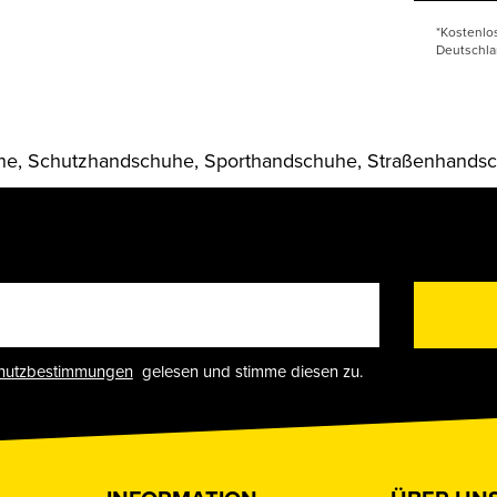
*Kostenlo
Deutschla
he, Schutzhandschuhe, Sporthandschuhe, Straßenhands
hutzbestimmungen
gelesen und stimme diesen zu.