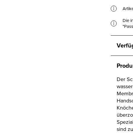
Artik
Die i
"Pass
Verfü
Produ
Der Sc
wasser
Membra
Handsc
Knöche
überzo
Spezia
sind z