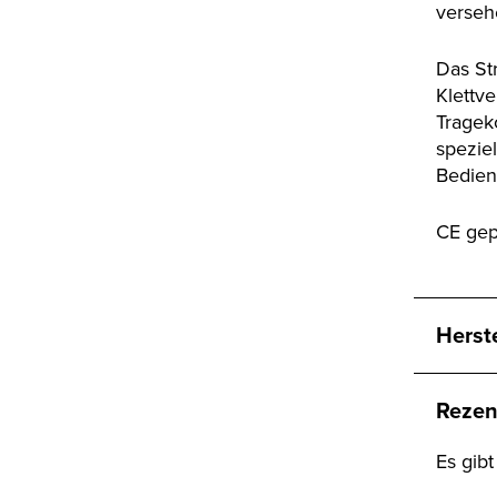
verseh
Das St
Klettv
Tragek
spezie
Bedien
CE gep
Herst
Rezen
Es gib