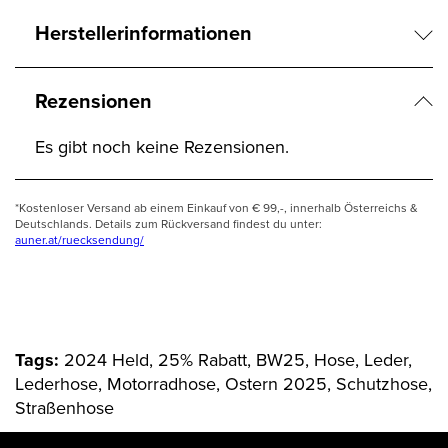
Herstellerinformationen
Rezensionen
Es gibt noch keine Rezensionen.
*Kostenloser Versand ab einem Einkauf von € 99,-, innerhalb Österreichs &
Deutschlands. Details zum Rückversand findest du unter:
auner.at/ruecksendung/
Tags:
2024 Held, 25% Rabatt, BW25, Hose, Leder,
Lederhose, Motorradhose, Ostern 2025, Schutzhose,
Straßenhose