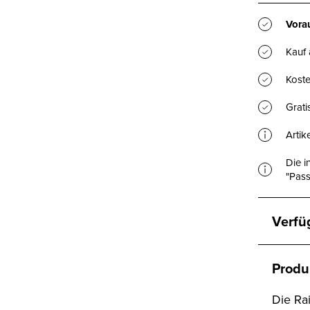
Vorau
Kauf
Koste
Grat
Artik
Die i
"Pass
Verfü
Produ
Die Ra