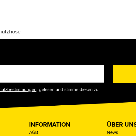
hutzhose
hutzbestimmungen
gelesen und stimme diesen zu.
INFORMATION
ÜBER UN
AGB
News