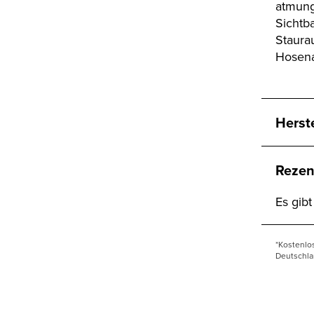
atmung
Sichtb
Staura
Hosena
Herst
Rezen
Es gib
*Kostenlo
Deutschla