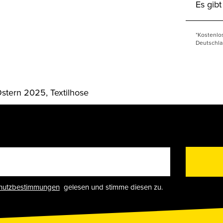
Es gib
*Kostenlo
Deutschla
stern 2025, Textilhose
hutzbestimmungen
gelesen und stimme diesen zu.