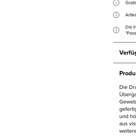
Grat
Artik
Die i
"Pass
Verfü
Produ
Die Dr
Überga
Gewebe
geferti
und hö
aus vi
weiter