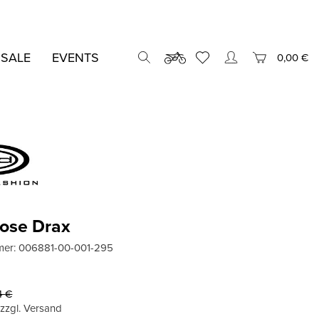
 SALE
EVENTS
0,00 €
hose Drax
mer:
006881-00-001-295
4
€
, zzgl. Versand