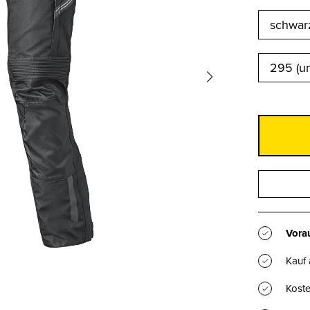
295 (un
Vorau
Kauf
Koste