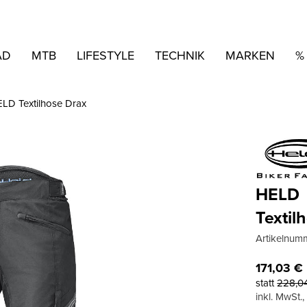
AD
MTB
LIFESTYLE
TECHNIK
MARKEN
%
LD Textilhose Drax
HELD
Textil
Artikelnum
171,03
€
statt
228,0
inkl. MwSt.