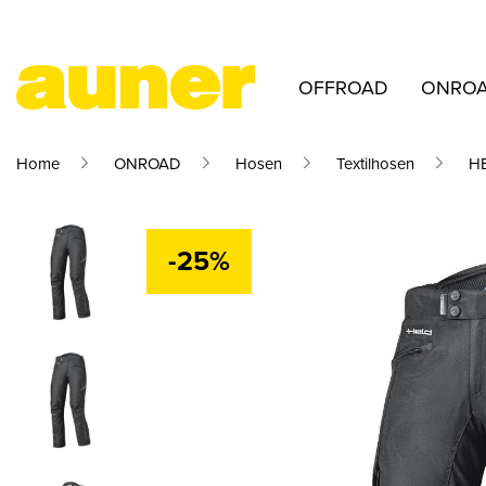
OFFROAD
ONRO
Home
ONROAD
Hosen
Textilhosen
HE
-25%