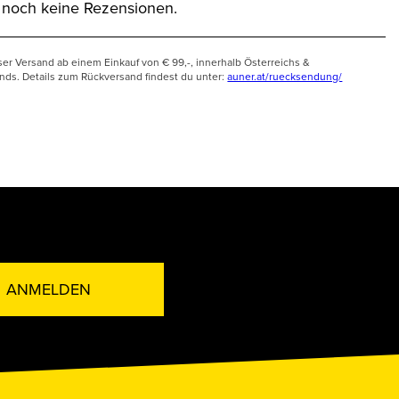
t noch keine Rezensionen.
ser Versand ab einem Einkauf von € 99,-, innerhalb Österreichs &
nds. Details zum Rückversand findest du unter:
auner.at/ruecksendung/
ANMELDEN