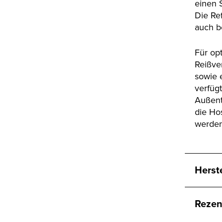
einen 
Die Re
auch b
Für opt
Reißve
sowie 
verfüg
Außent
die Ho
werden
Herst
Rezen