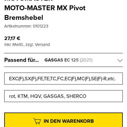
MOTO-MASTER MX Pivot
Bremshebel
Artikelnummer:
0101223
27,17
€
inkl. MwSt., zzgl. Versand
Passend für...
GASGAS EC 125
(2025)
EXC(F),SX(F),FE,TE,TC,FC,EC(F),MC(F),SE(F)-R,etc.
rot, KTM, HQV, GASGAS, SHERCO
IN DEN WARENKORB