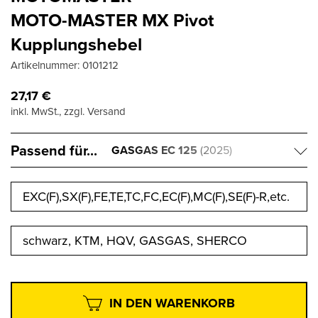
MOTO-MASTER MX Pivot
Kupplungshebel
Artikelnummer:
0101212
27,17
€
inkl. MwSt., zzgl. Versand
Passend für...
GASGAS EC 125
(2025)
EXC(F),SX(F),FE,TE,TC,FC,EC(F),MC(F),SE(F)-R,etc.
schwarz, KTM, HQV, GASGAS, SHERCO
IN DEN WARENKORB