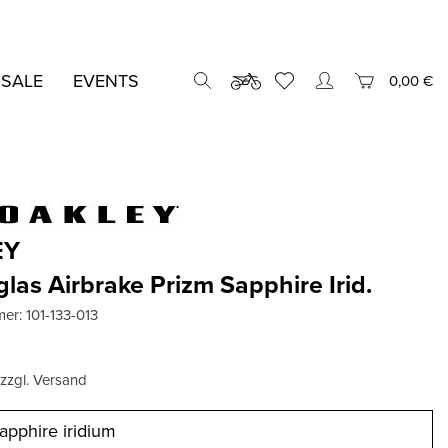
 SALE
EVENTS
0,00 €
EY
glas Airbrake Prizm Sapphire Irid.
mer:
101-133-013
, zzgl. Versand
apphire iridium