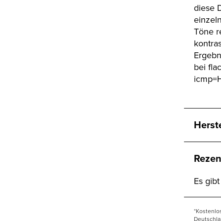
diese 
einzel
Töne r
kontra
Ergebni
bei fla
icmp=
Herst
Rezen
Es gib
*Kostenlo
Deutschla