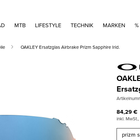
AD
MTB
LIFESTYLE
TECHNIK
MARKEN
%
ile
OAKLEY Ersatzglas Airbrake Prizm Sapphire Irid.
OAKL
Ersatz
Artikelnum
84,29
€
inkl. MwSt.
prizm s