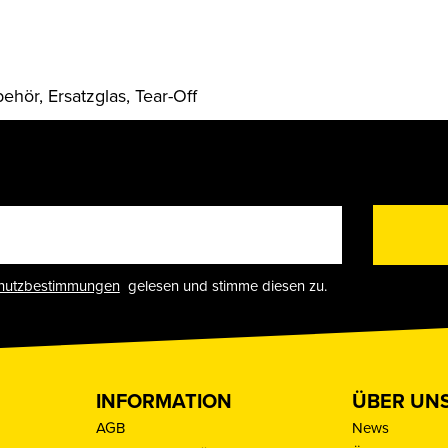
ör, Ersatzglas, Tear-Off
hutzbestimmungen
gelesen und stimme diesen zu.
INFORMATION
ÜBER UN
AGB
News