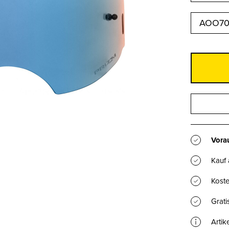
AOO70
Vorau
Kauf
Koste
Grat
Artik