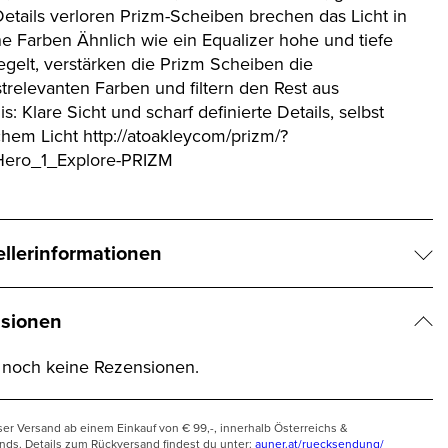
Details verloren Prizm-Scheiben brechen das Licht in
ne Farben Ähnlich wie ein Equalizer hohe und tiefe
egelt, verstärken die Prizm Scheiben die
strelevanten Farben und filtern den Rest aus
s: Klare Sicht und scharf definierte Details, selbst
chem Licht http://atoakleycom/prizm/?
Hero_1_Explore-PRIZM
ellerinformationen
sionen
t noch keine Rezensionen.
ser Versand ab einem Einkauf von € 99,-, innerhalb Österreichs &
nds. Details zum Rückversand findest du unter:
auner.at/ruecksendung/