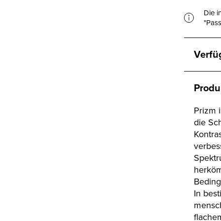
Die i
"Pass
Verfü
Produ
Prizm 
die Sc
Kontra
verbess
Spektr
herköm
Beding
In bes
mensch
flache