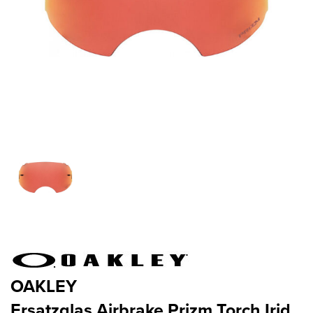
OAKLEY
Ersatzglas Airbrake Prizm Torch Irid.