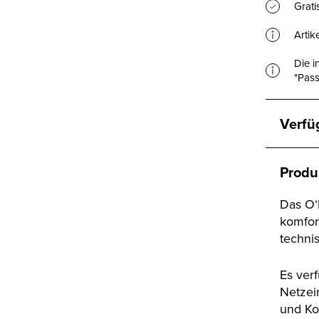
Grat
Artik
Die i
"Pass
Verfü
Produ
Das O‘
komfor
techni
Es verf
Netzei
und Ko