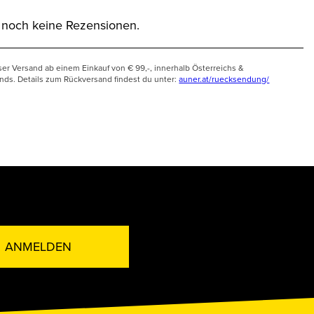
t noch keine Rezensionen.
ser Versand ab einem Einkauf von € 99,-, innerhalb Österreichs &
nds. Details zum Rückversand findest du unter:
auner.at/ruecksendung/
ANMELDEN