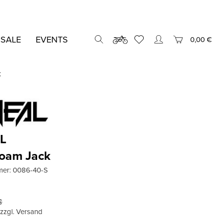
 SALE
EVENTS
0,00 €
k
L
Loam Jack
mer:
0086-40-S
€
, zzgl. Versand