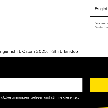
Es gib
*Kostenlo
Deutschla
armshirt, Ostern 2025, T-Shirt, Tanktop
hutzbestimmungen
gelesen und stimme diesen zu.