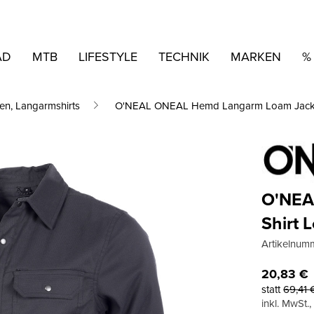
AD
MTB
LIFESTYLE
TECHNIK
MARKEN
%
en, Langarmshirts
O'NEAL ONEAL Hemd Langarm Loam Jac
O'NEA
Shirt 
Artikelnum
20,83
€
statt
69,41
inkl. MwSt.