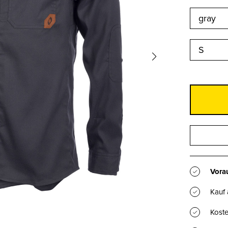
S
Vorau
Kauf
Koste