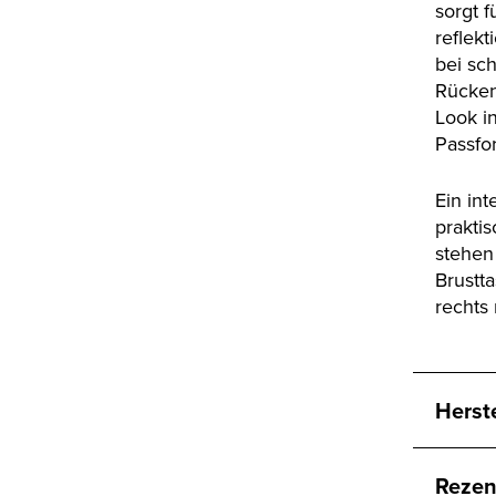
sorgt f
reflek
bei sch
Rücken
Look i
Passfo
Ein int
prakti
stehen
Brustt
rechts
Herst
Rezen