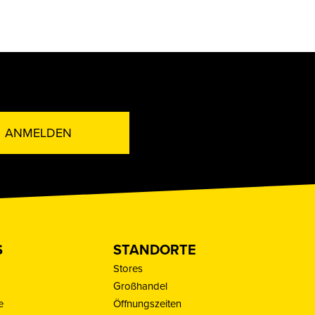
ANMELDEN
S
STANDORTE
Stores
Großhandel
e
Öffnungszeiten