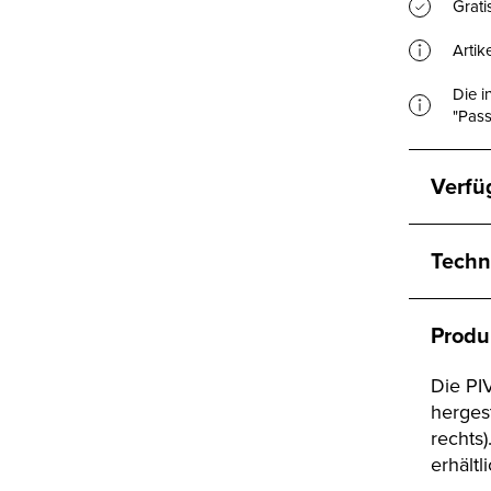
Grat
Artik
Die i
"Pass
Verfü
Techn
Produ
Die PI
hergest
rechts)
erhältli