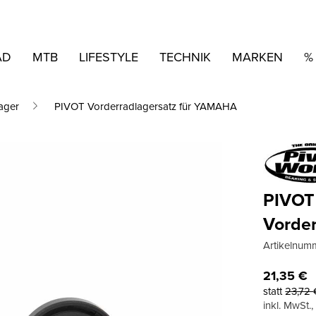
AD
MTB
LIFESTYLE
TECHNIK
MARKEN
%
ager
PIVOT Vorderradlagersatz für YAMAHA
PIVOT
Vorde
Artikelnum
21,35
€
statt
23,72
inkl. MwSt.