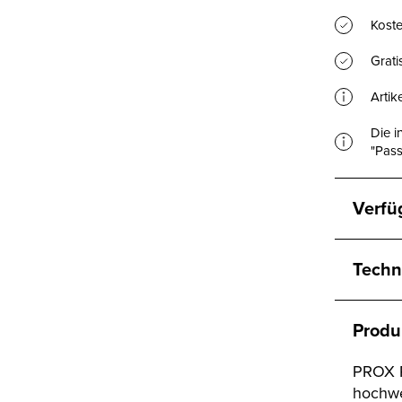
Koste
Grat
Artik
Die i
"Pass
Verfü
Techn
Produ
PROX P
hochwe