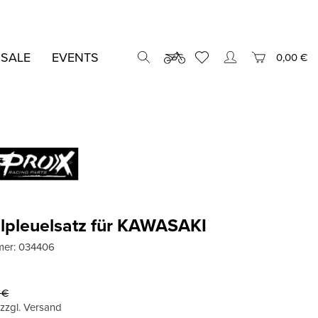
 SALE
EVENTS
0,00 €
lpleuelsatz für KAWASAKI
mer:
034406
1
€
, zzgl. Versand