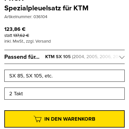
Spezialpleuelsatz für KTM
Artikelnummer:
036104
123,86
€
statt
137,62
€
inkl. MwSt., zzgl. Versand
Passend für...
KTM SX 105
(2004, 2005, 2006, 2007,
2008, 2009, 2010, 2011)
SX 85, SX 105, etc.
2 Takt
IN DEN WARENKORB