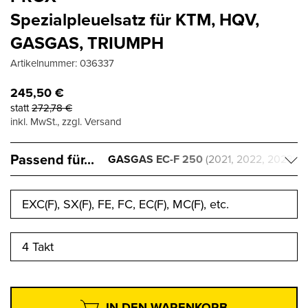
Spezialpleuelsatz für KTM, HQV,
GASGAS, TRIUMPH
Artikelnummer:
036337
245,50
€
statt
272,78
€
inkl. MwSt., zzgl. Versand
Passend für...
GASGAS EC-F 250
(2021, 2022, 2023)
EXC(F), SX(F), FE, FC, EC(F), MC(F), etc.
4 Takt
IN DEN WARENKORB