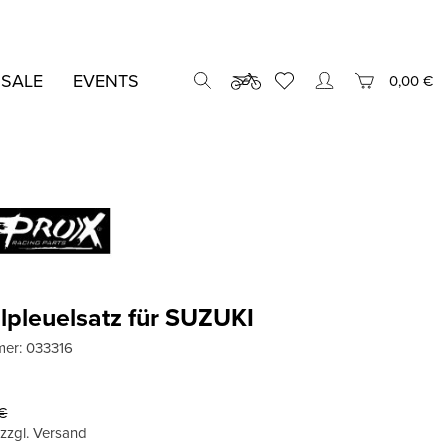
 SALE
EVENTS
0,00 €
lpleuelsatz für SUZUKI
mer:
033316
€
, zzgl. Versand