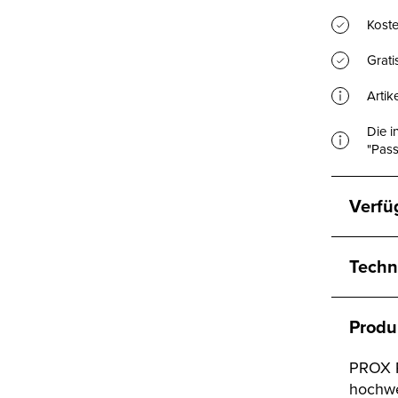
Koste
Grat
Artik
Die i
"Pass
Verfü
Techn
Produ
PROX P
hochwe