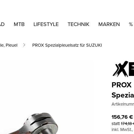
AD
MTB
LIFESTYLE
TECHNIK
MARKEN
%
le, Pleuel
PROX Spezialpleuelsatz für SUZUKI
PROX
Spezia
Artikelnum
156,76
€
statt
174,18
inkl. MwSt.