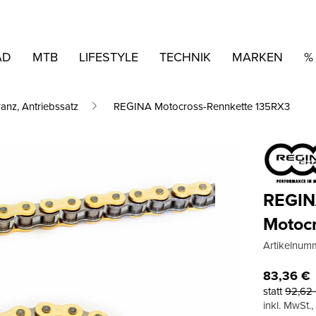
AD
MTB
LIFESTYLE
TECHNIK
MARKEN
%
ranz, Antriebssatz
REGINA Motocross-Rennkette 135RX3
REGI
Motoc
Artikelnum
83,36
€
statt
92,62
inkl. MwSt.