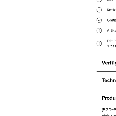
Koste
Grat
Artik
Die i
"Pass
Verfü
Techn
Produ
(520=5
sich u