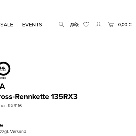
 SALE
EVENTS
0,00 €
NA
ross-Rennkette 135RX3
mer:
RX3116
€
, zzgl. Versand