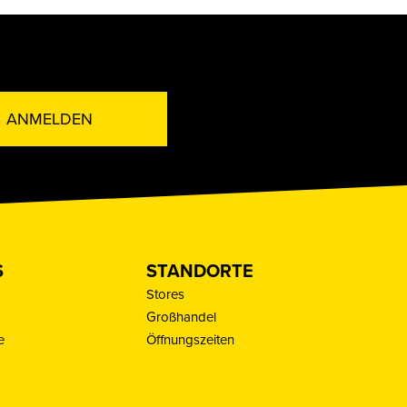
ANMELDEN
S
STANDORTE
Stores
Großhandel
e
Öffnungszeiten