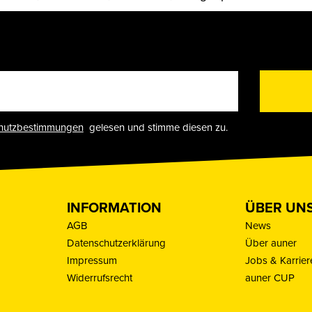
hutzbestimmungen
gelesen und stimme diesen zu.
INFORMATION
ÜBER UN
AGB
News
Datenschutzerklärung
Über auner
Impressum
Jobs & Karrier
Widerrufsrecht
auner CUP