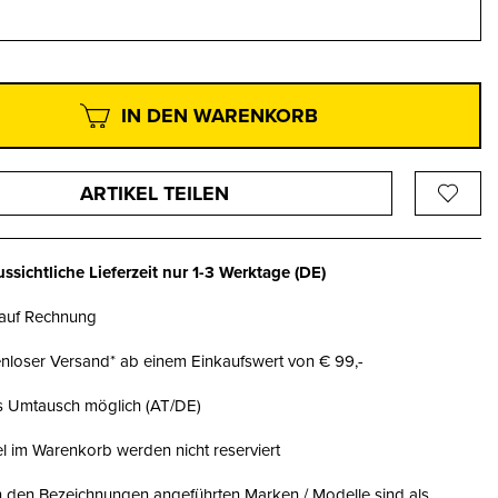
IN DEN WARENKORB
ARTIKEL TEILEN
ssichtliche Lieferzeit nur
1-3 Werktage
(DE)
 auf Rechnung
nloser Versand* ab einem Einkaufswert von € 99,-
is Umtausch möglich (AT/DE)
el im Warenkorb werden nicht reserviert
n den Bezeichnungen angeführten Marken / Modelle sind als